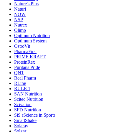
Nature's Plus
Naturi
NOW
NSP
Nutrex
Olimp
Optimum Nutrition
Optimum System
OstroVit
PharmaFirst
PRIME KRAFT
ProteinRex
Puritans Pride
QNT
Real Pharm
RLine
RULE 1
SAN Nutrition
Scitec Nutrition
Scivation
SFD Nutrition
SiS (Science in Sport)
SmartShake
Solaray
Solgar