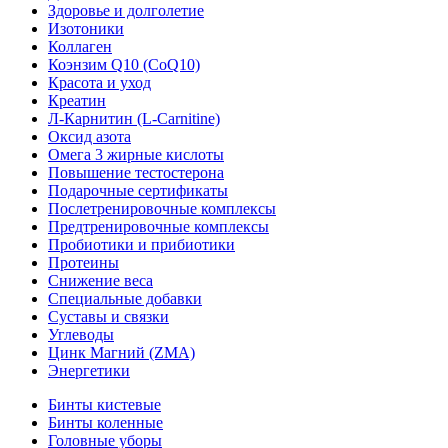
Здоровье и долголетие
Изотоники
Коллаген
Коэнзим Q10 (CoQ10)
Красота и уход
Креатин
Л-Карнитин (L-Сarnitine)
Оксид азота
Омега 3 жирные кислоты
Повышение тестостерона
Подарочные сертификаты
Послетренировочные комплексы
Предтренировочные комплексы
Пробиотики и прибиотики
Протеины
Снижение веса
Специальные добавки
Суставы и связки
Углеводы
Цинк Магний (ZMA)
Энергетики
Бинты кистевые
Бинты коленные
Головные уборы