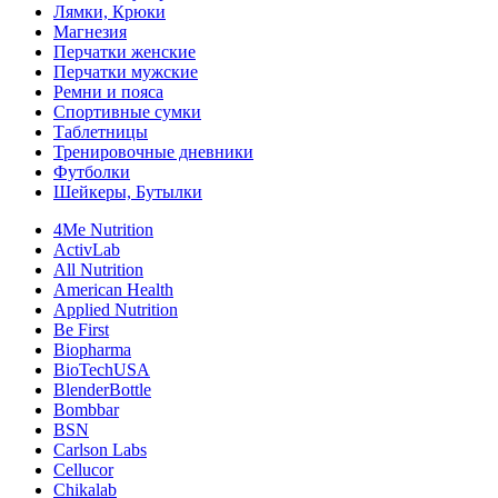
Лямки, Крюки
Магнезия
Перчатки женские
Перчатки мужские
Ремни и пояса
Спортивные сумки
Таблетницы
Тренировочные дневники
Футболки
Шейкеры, Бутылки
4Me Nutrition
ActivLab
All Nutrition
American Health
Applied Nutrition
Be First
Biopharma
BioTechUSA
BlenderBottle
Bombbar
BSN
Carlson Labs
Cellucor
Chikalab