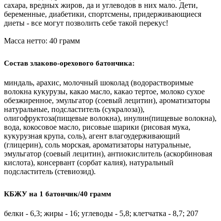
сахара, вредных жиров, да и углеводов в них мало. Дети,
беременные, диабетики, спортсмены, придерживающиеся
диеты - все могут позволить себе такой перекус!
Масса нетто: 40 грамм
Состав злаково-орехового батончика:
миндаль, арахис, молочный шоколад (водорастворимые
волокна кукурузы, какао масло, какао тертое, молоко сухое
обезжиренное, эмульгатор (соевый лецитин), ароматизаторы
натуральные, подсластитель (сукралоза)),
олигофруктоза(пищевые волокна), инулин(пищевые волокна),
вода, кокосовое масло, рисовые шарики (рисовая мука,
кукурузная крупа, соль), агент влагоудерживающий
(глицерин), соль морская, ароматизаторы натуральные,
эмульгатор (соевый лецитин), антиокислитель (аскорбиновая
кислота), консервант (сорбат калия), натуральный
подсластитель (стевиозид).
КБЖУ на 1 батончик/40 грамм
белки - 6,3; жиры - 16; углеводы - 5,8; клетчатка - 8,7; 207