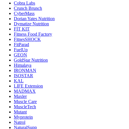
Cobra Labs
Crunch Brunch
CyberMass
Dorian Yates Nutrition
Dymatize Nutrition
FIT KIT
Fitness Food Factory
FitnesSHOCK
FitParad
FuelUp
GEON
GoldStar Nutrition
Himalaya
IRONMAN
ISOSTAR
KAL
LIFE Extension
MADMAX
Maxler
Muscle Care
MuscleTech
Mutant
Myprotein
Natrol
NaturalSupp