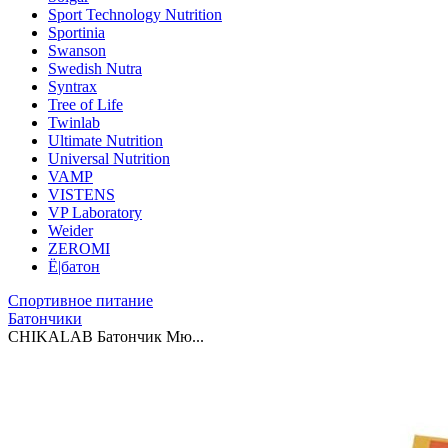
Sport Technology Nutrition
Sportinia
Swanson
Swedish Nutra
Syntrax
Tree of Life
Twinlab
Ultimate Nutrition
Universal Nutrition
VAMP
VISTENS
VP Laboratory
Weider
ZEROMI
Ё|батон
Спортивное питание
Батончики
CHIKALAB Батончик Мю...