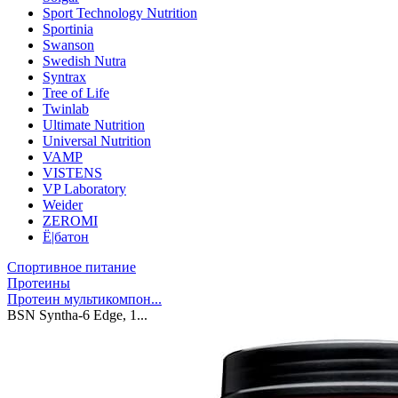
Sport Technology Nutrition
Sportinia
Swanson
Swedish Nutra
Syntrax
Tree of Life
Twinlab
Ultimate Nutrition
Universal Nutrition
VAMP
VISTENS
VP Laboratory
Weider
ZEROMI
Ё|батон
Спортивное питание
Протеины
Протеин мультикомпон...
BSN Syntha-6 Edge, 1...