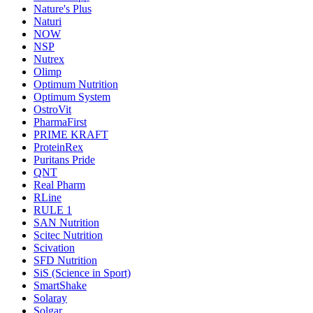
Nature's Plus
Naturi
NOW
NSP
Nutrex
Olimp
Optimum Nutrition
Optimum System
OstroVit
PharmaFirst
PRIME KRAFT
ProteinRex
Puritans Pride
QNT
Real Pharm
RLine
RULE 1
SAN Nutrition
Scitec Nutrition
Scivation
SFD Nutrition
SiS (Science in Sport)
SmartShake
Solaray
Solgar