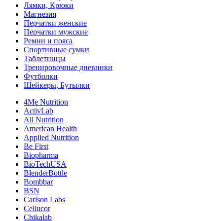
Лямки, Крюки
Магнезия
Перчатки женские
Перчатки мужские
Ремни и пояса
Спортивные сумки
Таблетницы
Тренировочные дневники
Футболки
Шейкеры, Бутылки
4Me Nutrition
ActivLab
All Nutrition
American Health
Applied Nutrition
Be First
Biopharma
BioTechUSA
BlenderBottle
Bombbar
BSN
Carlson Labs
Cellucor
Chikalab