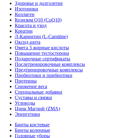
Здоровье и долголетие
Изотоники
Коллаген
Коэнзим Q10 (CoQ10)
Красота и уход
Креатин
Л-Карнитин (L-Сarnitine)
Оксид азота
Омега 3 жирные кислоты
Повышение тестостерона
Подарочные сертификаты
Послетренировочные комплексы
Предтренировочные комплексы
Пробиотики и прибиотики
Протеины
Снижение веса
Специальные добавки
Суставы и связки
Углеводы
Цинк Магний (ZMA)
Энергетики
Бинты кистевые
Бинты коленные
Головные уборы