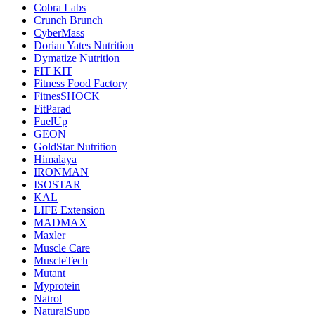
Cobra Labs
Crunch Brunch
CyberMass
Dorian Yates Nutrition
Dymatize Nutrition
FIT KIT
Fitness Food Factory
FitnesSHOCK
FitParad
FuelUp
GEON
GoldStar Nutrition
Himalaya
IRONMAN
ISOSTAR
KAL
LIFE Extension
MADMAX
Maxler
Muscle Care
MuscleTech
Mutant
Myprotein
Natrol
NaturalSupp