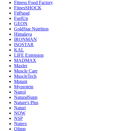
Fitness Food Factory
FitnesSHOCK
FitParad
FuelUp
GEON
GoldStar Nutrition
Himalaya
IRONMAN
ISOSTAR
KAL
LIFE Extension
MADMAX
Maxler
Muscle Care
MuscleTech
Mutant
Myprotein
Natrol
NaturalSupp
Nature's Plus
Naturi
NOW
NSP
Nutrex
Olimp