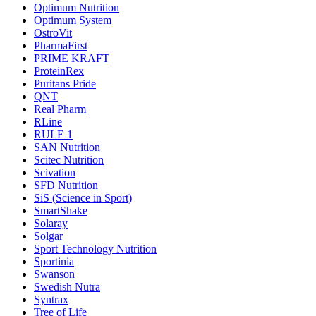
Optimum Nutrition
Optimum System
OstroVit
PharmaFirst
PRIME KRAFT
ProteinRex
Puritans Pride
QNT
Real Pharm
RLine
RULE 1
SAN Nutrition
Scitec Nutrition
Scivation
SFD Nutrition
SiS (Science in Sport)
SmartShake
Solaray
Solgar
Sport Technology Nutrition
Sportinia
Swanson
Swedish Nutra
Syntrax
Tree of Life