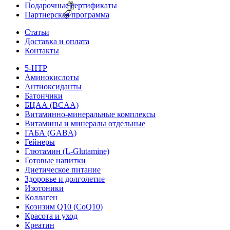
Подарочные сертификаты
Партнерская программа
Статьи
Доставка и оплата
Контакты
5-HTP
Аминокислоты
Антиоксиданты
Батончики
БЦАА (BCAA)
Витаминно-минеральные комплексы
Витамины и минералы отдельные
ГАБА (GABA)
Гейнеры
Глютамин (L-Glutamine)
Готовые напитки
Диетическое питание
Здоровье и долголетие
Изотоники
Коллаген
Коэнзим Q10 (CoQ10)
Красота и уход
Креатин