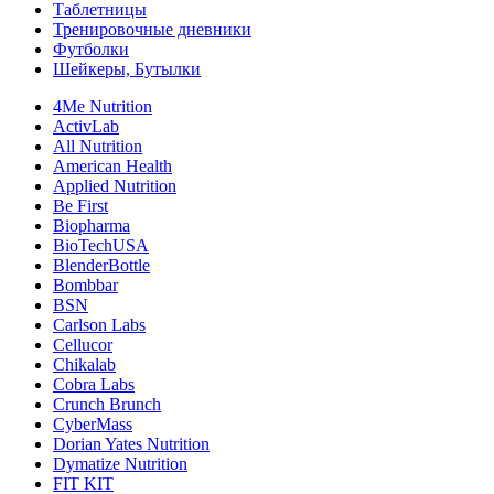
Таблетницы
Тренировочные дневники
Футболки
Шейкеры, Бутылки
4Me Nutrition
ActivLab
All Nutrition
American Health
Applied Nutrition
Be First
Biopharma
BioTechUSA
BlenderBottle
Bombbar
BSN
Carlson Labs
Cellucor
Chikalab
Cobra Labs
Crunch Brunch
CyberMass
Dorian Yates Nutrition
Dymatize Nutrition
FIT KIT