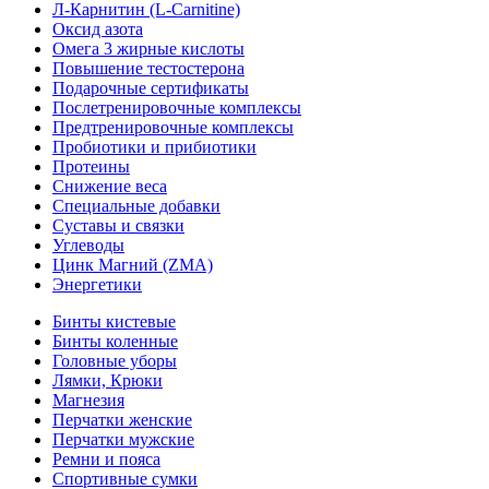
Л-Карнитин (L-Сarnitine)
Оксид азота
Омега 3 жирные кислоты
Повышение тестостерона
Подарочные сертификаты
Послетренировочные комплексы
Предтренировочные комплексы
Пробиотики и прибиотики
Протеины
Снижение веса
Специальные добавки
Суставы и связки
Углеводы
Цинк Магний (ZMA)
Энергетики
Бинты кистевые
Бинты коленные
Головные уборы
Лямки, Крюки
Магнезия
Перчатки женские
Перчатки мужские
Ремни и пояса
Спортивные сумки