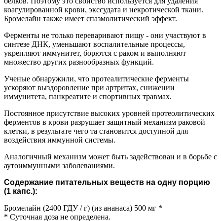
белков. Поэтому это свойство используется для удаления
коагулированной крови, экссудата и некротической ткани.
Бромелайн также имеет спазмолитический эффект.
Ферменты не только переваривают пищу - они участвуют в
синтезе ДНК, уменьшают воспалительные процессы,
укрепляют иммунитет, борются с раком и выполняют
множество других разнообразных функций.
Ученые обнаружили, что протеалитические ферменты
ускоряют выздоровление при артритах, снижении
иммунитета, панкреатите и спортивных травмах.
Постоянное присутствие высоких уровней протеолитических
ферментов в крови разрушает защитный механизм раковой
клетки, в результате чего та становится доступной для
воздействия иммунной системы.
Аналогичный механизм может быть задействован и в борьбе с
аутоиммунными заболеваниями.
Содержание питательных веществ на одну порцию
(1 капс.):
Бромелайн (2400 ГДУ / г) (из ананаса) 500 мг *
* Суточная доза не определена.