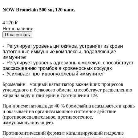
NOW Bromelain 500 мг, 120 капс.
4 270
₽
Нет в наличии
Отслеживать
-
Регулирует уровень цитокинов, устраняет из крови
патогенные иммунные комплексы, подавляющие
иммунитет
-
Регулирует уровень адгезивных молекул, способствует
рассасыванию тромбов в кровеносных сосудах
-
Усиливает противоопухолевый иммунитет
Бромелайн - мощный катализатор важнейших процессов
углеводного и белкового обмена, способствует расщеплению
жира на воду и глицерин в соотношении 1:9.
При приеме натощак до 40 % бромелайна всасывается в кровь
и оказывает на организм мощное системное действие
(противовоспалительное, противоотечное,
иммуномодулирующее).
Противолитический фермент катализирующий гидролиз