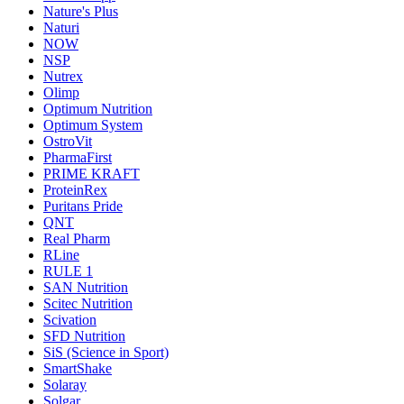
Nature's Plus
Naturi
NOW
NSP
Nutrex
Olimp
Optimum Nutrition
Optimum System
OstroVit
PharmaFirst
PRIME KRAFT
ProteinRex
Puritans Pride
QNT
Real Pharm
RLine
RULE 1
SAN Nutrition
Scitec Nutrition
Scivation
SFD Nutrition
SiS (Science in Sport)
SmartShake
Solaray
Solgar