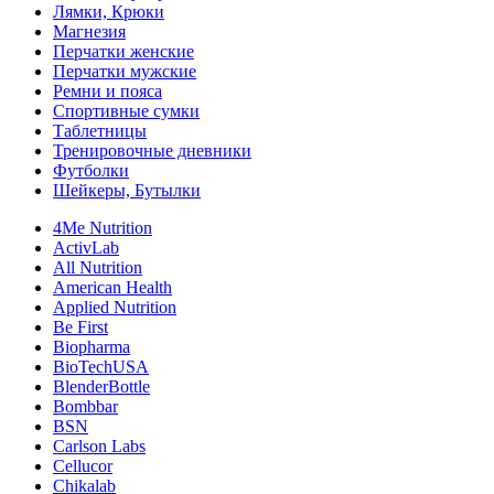
Лямки, Крюки
Магнезия
Перчатки женские
Перчатки мужские
Ремни и пояса
Спортивные сумки
Таблетницы
Тренировочные дневники
Футболки
Шейкеры, Бутылки
4Me Nutrition
ActivLab
All Nutrition
American Health
Applied Nutrition
Be First
Biopharma
BioTechUSA
BlenderBottle
Bombbar
BSN
Carlson Labs
Cellucor
Chikalab