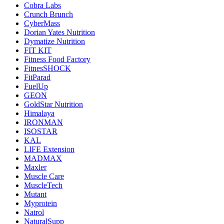
Cobra Labs
Crunch Brunch
CyberMass
Dorian Yates Nutrition
Dymatize Nutrition
FIT KIT
Fitness Food Factory
FitnesSHOCK
FitParad
FuelUp
GEON
GoldStar Nutrition
Himalaya
IRONMAN
ISOSTAR
KAL
LIFE Extension
MADMAX
Maxler
Muscle Care
MuscleTech
Mutant
Myprotein
Natrol
NaturalSupp