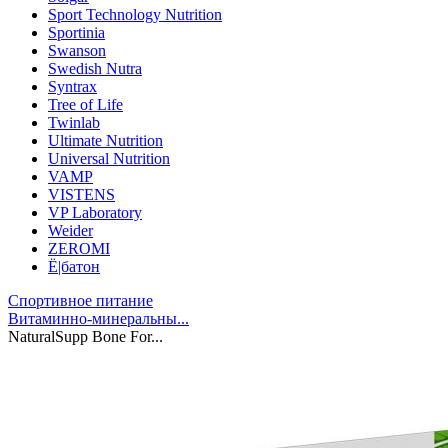
Sport Technology Nutrition
Sportinia
Swanson
Swedish Nutra
Syntrax
Tree of Life
Twinlab
Ultimate Nutrition
Universal Nutrition
VAMP
VISTENS
VP Laboratory
Weider
ZEROMI
Ё|батон
Спортивное питание
Витаминно-минеральны...
NaturalSupp Bone For...