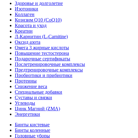
Здоровье и долголетие
Изотоники
Коллаген
Коэнзим Q10 (CoQ10)
Красота и уход
Креатин
Л-Карнитин (L-Сarnitine)
Оксид азота
Омега 3 жирные кислоты
Повышение тестостерона
Подарочные сертификаты
Послетренировочные комплексы
Предтренировочные комплексы
Пробиотики и прибиотики
Протеины
Снижение веса
Специальные добавки
Суставы и связки
Углеводы
Цинк Магний (ZMA)
Энергетики
Бинты кистевые
Бинты коленные
Головные уборы