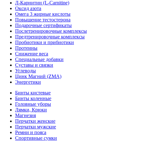
Л-Карнитин (L-Сarnitine)
Оксид азота
Омега 3 жирные кислоты
Повышение тестостерона
Подарочные сертификаты
Послетренировочные комплексы
Предтренировочные комплексы
Пробиотики и прибиотики
Протеины
Снижение веса
Специальные добавки
Суставы и связки
Углеводы
Цинк Магний (ZMA)
Энергетики
Бинты кистевые
Бинты коленные
Головные уборы
Лямки, Крюки
Магнезия
Перчатки женские
Перчатки мужские
Ремни и пояса
Спортивные сумки