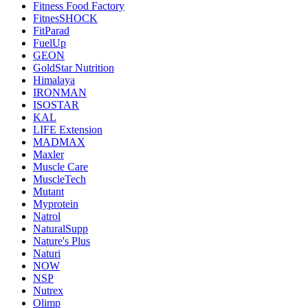
Fitness Food Factory
FitnesSHOCK
FitParad
FuelUp
GEON
GoldStar Nutrition
Himalaya
IRONMAN
ISOSTAR
KAL
LIFE Extension
MADMAX
Maxler
Muscle Care
MuscleTech
Mutant
Myprotein
Natrol
NaturalSupp
Nature's Plus
Naturi
NOW
NSP
Nutrex
Olimp