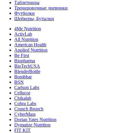
Таблетницы
Тренировочные дневники
Футболки
Шейкеры, Бутылки
4Me Nutrition
ActivLab
All Nutrition
American Health
Applied Nutrition
Be First
Biopharma
BioTechUSA
BlenderBottle
Bombbar
BSN
Carlson Labs
Cellucor
Chikalab
Cobra Labs
Crunch Brunch
CyberMass
Dorian Yates Nutrition
Dymatize Nutrition
FIT KIT