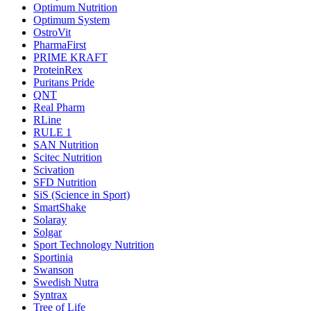
Optimum Nutrition
Optimum System
OstroVit
PharmaFirst
PRIME KRAFT
ProteinRex
Puritans Pride
QNT
Real Pharm
RLine
RULE 1
SAN Nutrition
Scitec Nutrition
Scivation
SFD Nutrition
SiS (Science in Sport)
SmartShake
Solaray
Solgar
Sport Technology Nutrition
Sportinia
Swanson
Swedish Nutra
Syntrax
Tree of Life