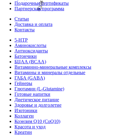
Подарочные сертификаты
Партнерская программа
Статьи
Доставка и оплата
Контакты
5-HTP
Аминокислоты
Антиоксиданты
Батончики
БЦАА (BCAA)
Витаминно-минеральные комплексы
Витамины и минералы отдельные
ГАБА (GABA)
Гейнеры
Глютамин (L-Glutamine)
Готовые напитки
Диетическое питание
Здоровье и долголетие
Изотоники
Коллаген
Коэнзим Q10 (CoQ10)
Красота и уход
Креатин