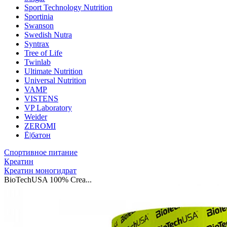
Sport Technology Nutrition
Sportinia
Swanson
Swedish Nutra
Syntrax
Tree of Life
Twinlab
Ultimate Nutrition
Universal Nutrition
VAMP
VISTENS
VP Laboratory
Weider
ZEROMI
Ё|батон
Спортивное питание
Креатин
Креатин моногидрат
BioTechUSA 100% Crea...