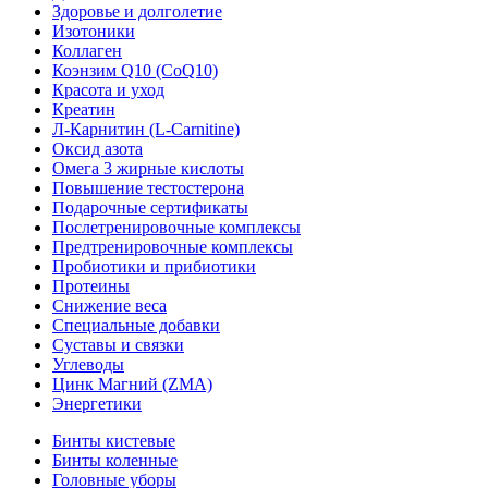
Здоровье и долголетие
Изотоники
Коллаген
Коэнзим Q10 (CoQ10)
Красота и уход
Креатин
Л-Карнитин (L-Сarnitine)
Оксид азота
Омега 3 жирные кислоты
Повышение тестостерона
Подарочные сертификаты
Послетренировочные комплексы
Предтренировочные комплексы
Пробиотики и прибиотики
Протеины
Снижение веса
Специальные добавки
Суставы и связки
Углеводы
Цинк Магний (ZMA)
Энергетики
Бинты кистевые
Бинты коленные
Головные уборы