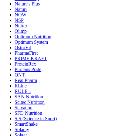
Nature's Plus
Naturi
NOW
NSP
Nutrex
Olimp
Optimum Nutrition
Optimum System
OstroVit
PharmaFirst
PRIME KRAFT
ProteinRex
Puritans Pride
QNT
Real Pharm
RLine
RULE 1
SAN Nutrition
Scitec Nutrition
Scivation
SFD Nutrition
SiS (Science in Sport)
SmartShake
Solaray
Solgar