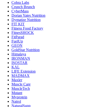
Cobra Labs
Crunch Brunch
CyberMass
Dorian Yates Nutrition
Dymatize Nutrition
FIT KIT
Fitness Food Factory
FitnesSHOCK
FitParad
FuelUp
GEON
GoldStar Nutrition
Himalaya
IRONMAN
ISOSTAR
KAL
LIFE Extension
MADMAX
Maxler
Muscle Care
MuscleTech
Mutant
Myprotein
Natrol
NaturalSupp