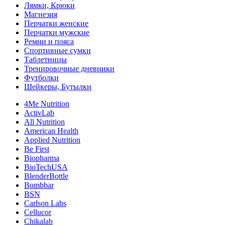
Лямки, Крюки
Магнезия
Перчатки женские
Перчатки мужские
Ремни и пояса
Спортивные сумки
Таблетницы
Тренировочные дневники
Футболки
Шейкеры, Бутылки
4Me Nutrition
ActivLab
All Nutrition
American Health
Applied Nutrition
Be First
Biopharma
BioTechUSA
BlenderBottle
Bombbar
BSN
Carlson Labs
Cellucor
Chikalab