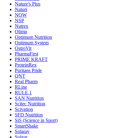
Nature's Plus
Naturi
NOW
NSP
Nutrex
Olimp
Optimum Nutrition
Optimum System
OstroVit
PharmaFirst
PRIME KRAFT
ProteinRex
Puritans Pride
QNT
Real Pharm
RLine
RULE 1
SAN Nutrition
Scitec Nutrition
Scivation
SFD Nutrition
SiS (Science in Sport)
SmartShake
Solaray
Solgar