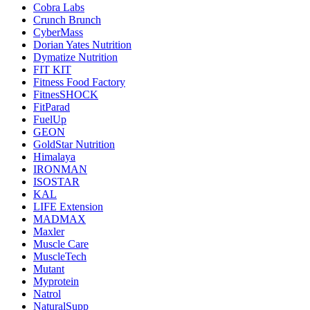
Cobra Labs
Crunch Brunch
CyberMass
Dorian Yates Nutrition
Dymatize Nutrition
FIT KIT
Fitness Food Factory
FitnesSHOCK
FitParad
FuelUp
GEON
GoldStar Nutrition
Himalaya
IRONMAN
ISOSTAR
KAL
LIFE Extension
MADMAX
Maxler
Muscle Care
MuscleTech
Mutant
Myprotein
Natrol
NaturalSupp