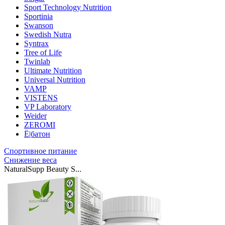
Sport Technology Nutrition
Sportinia
Swanson
Swedish Nutra
Syntrax
Tree of Life
Twinlab
Ultimate Nutrition
Universal Nutrition
VAMP
VISTENS
VP Laboratory
Weider
ZEROMI
Ё|батон
Спортивное питание
Снижение веса
NaturalSupp Beauty S...