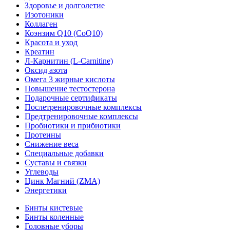
Здоровье и долголетие
Изотоники
Коллаген
Коэнзим Q10 (CoQ10)
Красота и уход
Креатин
Л-Карнитин (L-Сarnitine)
Оксид азота
Омега 3 жирные кислоты
Повышение тестостерона
Подарочные сертификаты
Послетренировочные комплексы
Предтренировочные комплексы
Пробиотики и прибиотики
Протеины
Снижение веса
Специальные добавки
Суставы и связки
Углеводы
Цинк Магний (ZMA)
Энергетики
Бинты кистевые
Бинты коленные
Головные уборы