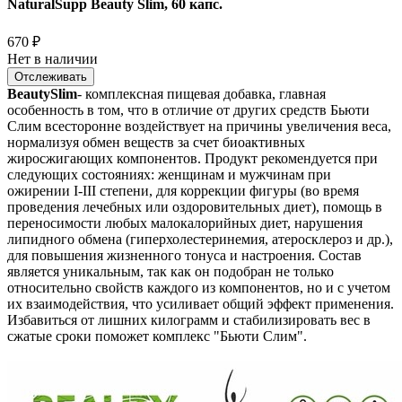
NaturalSupp Beauty Slim, 60 капс.
670
₽
Нет в наличии
Отслеживать
BeautySlim
- комплексная пищевая добавка, главная
особенность в том, что в отличие от других средств Бьюти
Слим всесторонне воздействует на причины увеличения веса,
нормализуя обмен веществ за счет биоактивных
жиросжигающих компонентов. Продукт рекомендуется при
следующих состояниях: женщинам и мужчинам при
ожирении I-III степени, для коррекции фигуры (во время
проведения лечебных или оздоровительных диет), помощь в
переносимости любых малокалорийных диет, нарушения
липидного обмена (гиперхолестеринемия, атеросклероз и др.),
для повышения жизненного тонуса и настроения. Состав
является уникальным, так как он подобран не только
относительно свойств каждого из компонентов, но и с учетом
их взаимодействия, что усиливает общий эффект применения.
Избавиться от лишних килограмм и стабилизировать вес в
сжатые сроки поможет комплекс "Бьюти Слим".