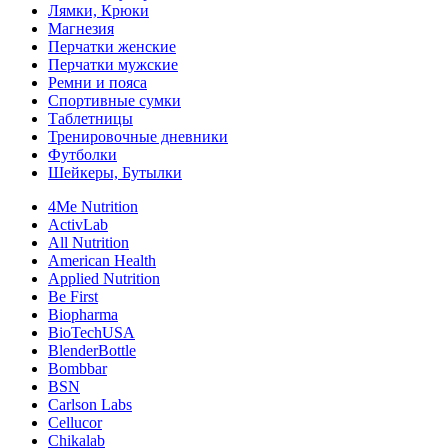
Лямки, Крюки
Магнезия
Перчатки женские
Перчатки мужские
Ремни и пояса
Спортивные сумки
Таблетницы
Тренировочные дневники
Футболки
Шейкеры, Бутылки
4Me Nutrition
ActivLab
All Nutrition
American Health
Applied Nutrition
Be First
Biopharma
BioTechUSA
BlenderBottle
Bombbar
BSN
Carlson Labs
Cellucor
Chikalab