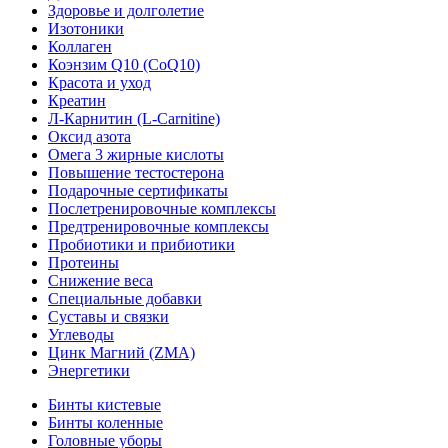
Здоровье и долголетие
Изотоники
Коллаген
Коэнзим Q10 (CoQ10)
Красота и уход
Креатин
Л-Карнитин (L-Сarnitine)
Оксид азота
Омега 3 жирные кислоты
Повышение тестостерона
Подарочные сертификаты
Послетренировочные комплексы
Предтренировочные комплексы
Пробиотики и прибиотики
Протеины
Снижение веса
Специальные добавки
Суставы и связки
Углеводы
Цинк Магний (ZMA)
Энергетики
Бинты кистевые
Бинты коленные
Головные уборы