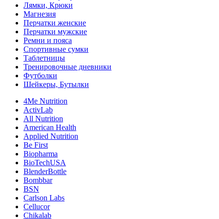
Лямки, Крюки
Магнезия
Перчатки женские
Перчатки мужские
Ремни и пояса
Спортивные сумки
Таблетницы
Тренировочные дневники
Футболки
Шейкеры, Бутылки
4Me Nutrition
ActivLab
All Nutrition
American Health
Applied Nutrition
Be First
Biopharma
BioTechUSA
BlenderBottle
Bombbar
BSN
Carlson Labs
Cellucor
Chikalab