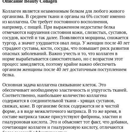
Описание Beauty Collagen
Коллаген является незаменимым белком для любого живого
организма. В среднем ткани и органы на 6% состоят именно
из коллагена. Он требует постоянного восполнения,
например, с пищей. При выраженном недостатке белка
отмечаются нарушения состояния кожи, слизистых, суставов,
сосудов, костей и так далее. Появляются морщины, снижается
тургор, а значит ухудшается овал лица. У женщин после 40 лет
страдают суставы, кости, сосуды, что повышает риск развития
опасных заболеваний. Важно учесть и то, что коллаген в
норме вырабатывается самостоятельно, но с возрастом этот
процесс замедляется, поэтому крайне важно обеспечить
организм женщины после 40 лет достаточным поступлением
белка.
Основная задача коллагена связывание клеток. Это
обеспечивает необходимую эластичность и упругость тканей.
Соответственно, наибольшее количество коллагена
содержится в соединительной ткани - хрящах суставов,
связках, коже. В организме белок содержится не в чистой
форме, а в виде межклеточного матрикса. В то же время, в
составе матрикса также присутствуют фибрины, эластин и
гиалуроновая кислота. Это и объясняет тот факт, что добавки,
сочетающие коллаген и гиалуроновую кислоту, отличаются