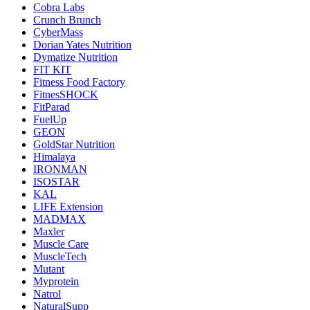
Cobra Labs
Crunch Brunch
CyberMass
Dorian Yates Nutrition
Dymatize Nutrition
FIT KIT
Fitness Food Factory
FitnesSHOCK
FitParad
FuelUp
GEON
GoldStar Nutrition
Himalaya
IRONMAN
ISOSTAR
KAL
LIFE Extension
MADMAX
Maxler
Muscle Care
MuscleTech
Mutant
Myprotein
Natrol
NaturalSupp