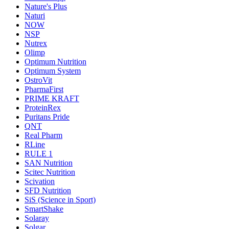
Nature's Plus
Naturi
NOW
NSP
Nutrex
Olimp
Optimum Nutrition
Optimum System
OstroVit
PharmaFirst
PRIME KRAFT
ProteinRex
Puritans Pride
QNT
Real Pharm
RLine
RULE 1
SAN Nutrition
Scitec Nutrition
Scivation
SFD Nutrition
SiS (Science in Sport)
SmartShake
Solaray
Solgar