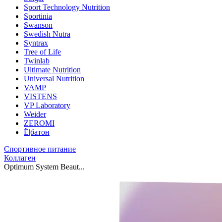
Sport Technology Nutrition
Sportinia
Swanson
Swedish Nutra
Syntrax
Tree of Life
Twinlab
Ultimate Nutrition
Universal Nutrition
VAMP
VISTENS
VP Laboratory
Weider
ZEROMI
Ё|батон
Спортивное питание
Коллаген
Optimum System Beaut...