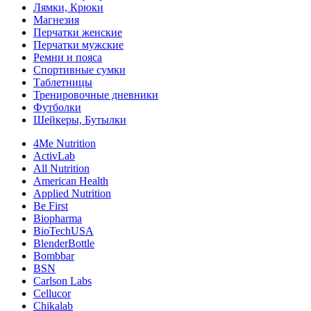
Лямки, Крюки
Магнезия
Перчатки женские
Перчатки мужские
Ремни и пояса
Спортивные сумки
Таблетницы
Тренировочные дневники
Футболки
Шейкеры, Бутылки
4Me Nutrition
ActivLab
All Nutrition
American Health
Applied Nutrition
Be First
Biopharma
BioTechUSA
BlenderBottle
Bombbar
BSN
Carlson Labs
Cellucor
Chikalab