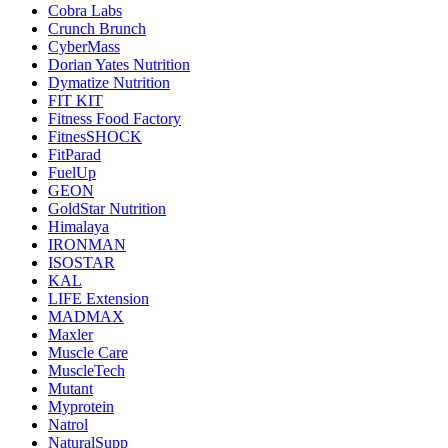
Cobra Labs
Crunch Brunch
CyberMass
Dorian Yates Nutrition
Dymatize Nutrition
FIT KIT
Fitness Food Factory
FitnesSHOCK
FitParad
FuelUp
GEON
GoldStar Nutrition
Himalaya
IRONMAN
ISOSTAR
KAL
LIFE Extension
MADMAX
Maxler
Muscle Care
MuscleTech
Mutant
Myprotein
Natrol
NaturalSupp