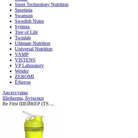
Sport Technology Nutrition
Sportinia
Swanson
Swedish Nutra
Syntrax
Tree of Life
Twinlab
Ultimate Nutrition
Universal Nutrition
VAMP
VISTENS
VP Laboratory
Weider
ZEROMI
Ё|батон
Аксессуары
Шейкеры, Бутылки
Be First ШЕЙКЕР (TS ...