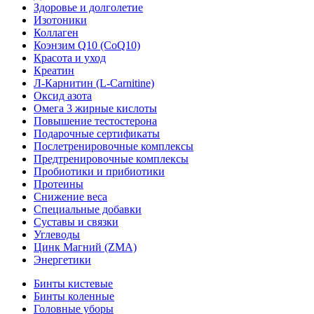
Здоровье и долголетие
Изотоники
Коллаген
Коэнзим Q10 (CoQ10)
Красота и уход
Креатин
Л-Карнитин (L-Сarnitine)
Оксид азота
Омега 3 жирные кислоты
Повышение тестостерона
Подарочные сертификаты
Послетренировочные комплексы
Предтренировочные комплексы
Пробиотики и прибиотики
Протеины
Снижение веса
Специальные добавки
Суставы и связки
Углеводы
Цинк Магний (ZMA)
Энергетики
Бинты кистевые
Бинты коленные
Головные уборы