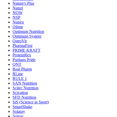
Nature's Plus
Naturi
NOW
NSP
Nutrex
Olimp
Optimum Nutrition
Optimum System
OstroVit
PharmaFirst
PRIME KRAFT
ProteinRex
Puritans Pride
QNT
Real Pharm
RLine
RULE 1
SAN Nutrition
Scitec Nutrition
Scivation
SFD Nutrition
SiS (Science in Sport)
SmartShake
Solaray
Solgar