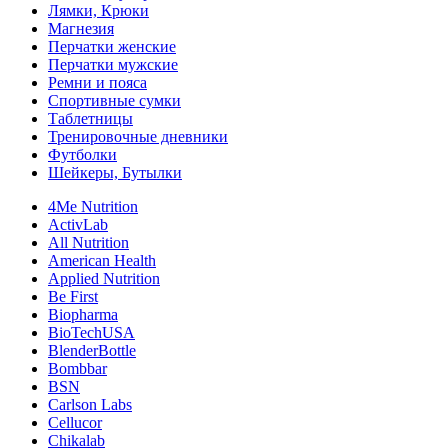
Лямки, Крюки
Магнезия
Перчатки женские
Перчатки мужские
Ремни и пояса
Спортивные сумки
Таблетницы
Тренировочные дневники
Футболки
Шейкеры, Бутылки
4Me Nutrition
ActivLab
All Nutrition
American Health
Applied Nutrition
Be First
Biopharma
BioTechUSA
BlenderBottle
Bombbar
BSN
Carlson Labs
Cellucor
Chikalab