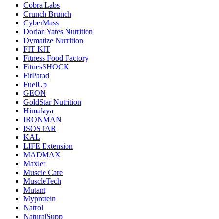
Cobra Labs
Crunch Brunch
CyberMass
Dorian Yates Nutrition
Dymatize Nutrition
FIT KIT
Fitness Food Factory
FitnesSHOCK
FitParad
FuelUp
GEON
GoldStar Nutrition
Himalaya
IRONMAN
ISOSTAR
KAL
LIFE Extension
MADMAX
Maxler
Muscle Care
MuscleTech
Mutant
Myprotein
Natrol
NaturalSupp