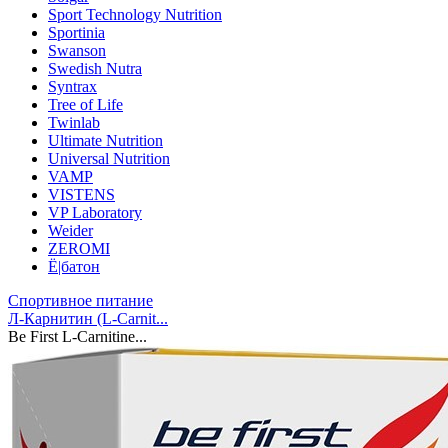
Sport Technology Nutrition
Sportinia
Swanson
Swedish Nutra
Syntrax
Tree of Life
Twinlab
Ultimate Nutrition
Universal Nutrition
VAMP
VISTENS
VP Laboratory
Weider
ZEROMI
Ё|батон
Спортивное питание
Л-Карнитин (L-Сarnit...
Be First L-Carnitine...