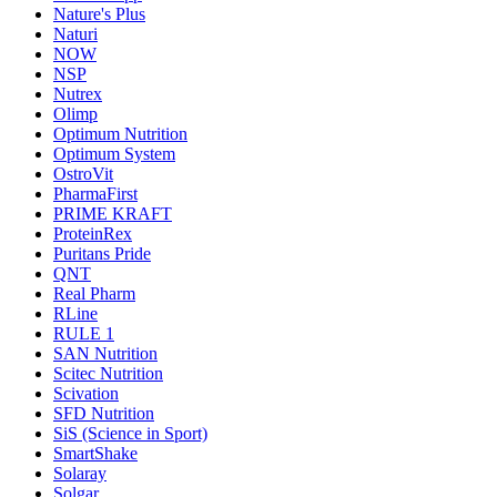
Nature's Plus
Naturi
NOW
NSP
Nutrex
Olimp
Optimum Nutrition
Optimum System
OstroVit
PharmaFirst
PRIME KRAFT
ProteinRex
Puritans Pride
QNT
Real Pharm
RLine
RULE 1
SAN Nutrition
Scitec Nutrition
Scivation
SFD Nutrition
SiS (Science in Sport)
SmartShake
Solaray
Solgar