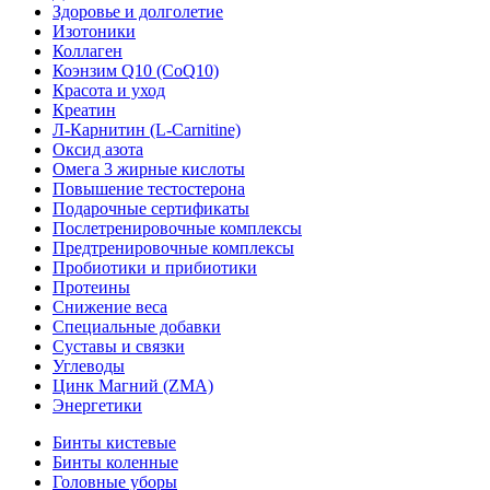
Здоровье и долголетие
Изотоники
Коллаген
Коэнзим Q10 (CoQ10)
Красота и уход
Креатин
Л-Карнитин (L-Сarnitine)
Оксид азота
Омега 3 жирные кислоты
Повышение тестостерона
Подарочные сертификаты
Послетренировочные комплексы
Предтренировочные комплексы
Пробиотики и прибиотики
Протеины
Снижение веса
Специальные добавки
Суставы и связки
Углеводы
Цинк Магний (ZMA)
Энергетики
Бинты кистевые
Бинты коленные
Головные уборы