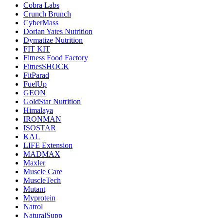
Cobra Labs
Crunch Brunch
CyberMass
Dorian Yates Nutrition
Dymatize Nutrition
FIT KIT
Fitness Food Factory
FitnesSHOCK
FitParad
FuelUp
GEON
GoldStar Nutrition
Himalaya
IRONMAN
ISOSTAR
KAL
LIFE Extension
MADMAX
Maxler
Muscle Care
MuscleTech
Mutant
Myprotein
Natrol
NaturalSupp