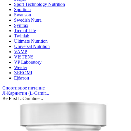
Sport Technology Nutrition
Sportinia
Swanson
Swedish Nutra
Syntrax
Tree of Life
Twinlab
Ultimate Nutrition
Universal Nutrition
VAMP
VISTENS
VP Laboratory
Weider
ZEROMI
Ё|батон
Спортивное питание
Л-Карнитин (L-Сarnit...
Be First L-Carnitine...