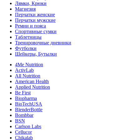
Лямки, Крюки
Магнезия
Перчатки женские
Перчатки мужские
Ремни и пояса
Спортивные сумки
Таблетницы
Тренировочные дневники
Футболки
Шейкеры, Бутылки
4Me Nutrition
ActivLab
All Nutrition
American Health
Applied Nutrition
Be First
Biopharma
BioTechUSA
BlenderBottle
Bombbar
BSN
Carlson Labs
Cellucor
Chikalab