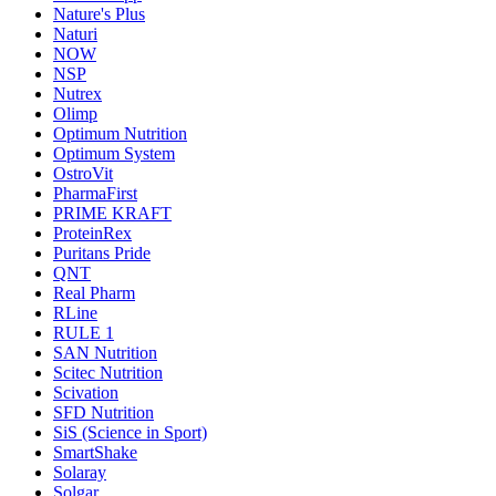
Nature's Plus
Naturi
NOW
NSP
Nutrex
Olimp
Optimum Nutrition
Optimum System
OstroVit
PharmaFirst
PRIME KRAFT
ProteinRex
Puritans Pride
QNT
Real Pharm
RLine
RULE 1
SAN Nutrition
Scitec Nutrition
Scivation
SFD Nutrition
SiS (Science in Sport)
SmartShake
Solaray
Solgar