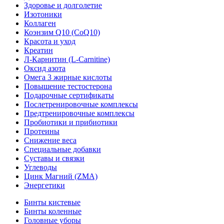
Здоровье и долголетие
Изотоники
Коллаген
Коэнзим Q10 (CoQ10)
Красота и уход
Креатин
Л-Карнитин (L-Сarnitine)
Оксид азота
Омега 3 жирные кислоты
Повышение тестостерона
Подарочные сертификаты
Послетренировочные комплексы
Предтренировочные комплексы
Пробиотики и прибиотики
Протеины
Снижение веса
Специальные добавки
Суставы и связки
Углеводы
Цинк Магний (ZMA)
Энергетики
Бинты кистевые
Бинты коленные
Головные уборы