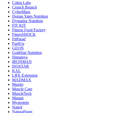
Cobra Labs
Crunch Brunch
CyberMass
Dorian Yates Nutrition
Dymatize Nutrition
FIT KIT
Fitness Food Factory
FitnesSHOCK
FitParad
FuelUp
GEON
GoldStar Nutrition
Himalaya
IRONMAN
ISOSTAR
KAL
LIFE Extension
MADMAX
Maxler
Muscle Care
MuscleTech
Mutant
Myprotein
Natrol
NaturalSupp