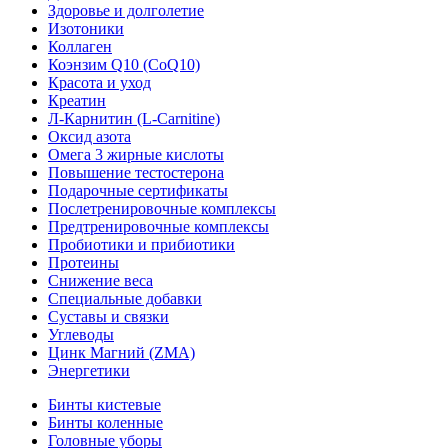
Здоровье и долголетие
Изотоники
Коллаген
Коэнзим Q10 (CoQ10)
Красота и уход
Креатин
Л-Карнитин (L-Сarnitine)
Оксид азота
Омега 3 жирные кислоты
Повышение тестостерона
Подарочные сертификаты
Послетренировочные комплексы
Предтренировочные комплексы
Пробиотики и прибиотики
Протеины
Снижение веса
Специальные добавки
Суставы и связки
Углеводы
Цинк Магний (ZMA)
Энергетики
Бинты кистевые
Бинты коленные
Головные уборы