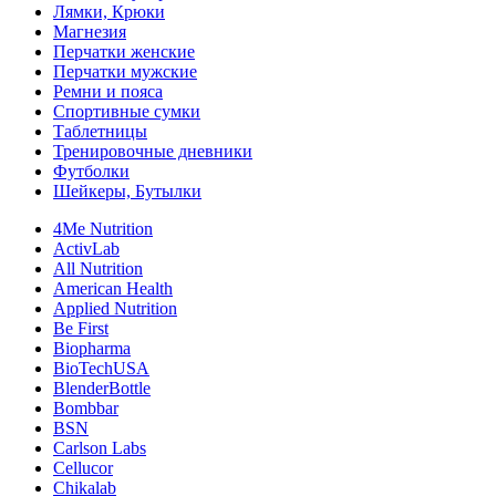
Лямки, Крюки
Магнезия
Перчатки женские
Перчатки мужские
Ремни и пояса
Спортивные сумки
Таблетницы
Тренировочные дневники
Футболки
Шейкеры, Бутылки
4Me Nutrition
ActivLab
All Nutrition
American Health
Applied Nutrition
Be First
Biopharma
BioTechUSA
BlenderBottle
Bombbar
BSN
Carlson Labs
Cellucor
Chikalab