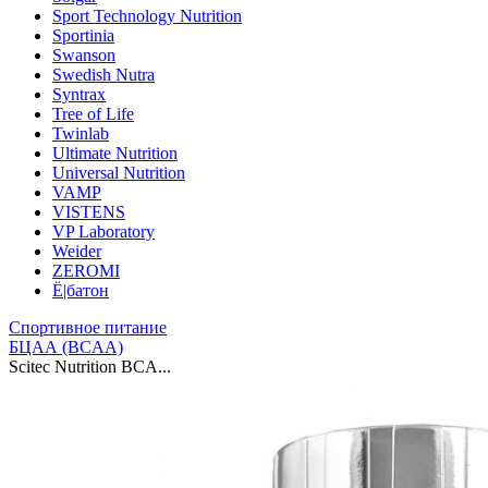
Sport Technology Nutrition
Sportinia
Swanson
Swedish Nutra
Syntrax
Tree of Life
Twinlab
Ultimate Nutrition
Universal Nutrition
VAMP
VISTENS
VP Laboratory
Weider
ZEROMI
Ё|батон
Спортивное питание
БЦАА (BCAA)
Scitec Nutrition BCA...