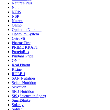
Nature's Plus
Naturi
NOW
NSP
Nutrex
Olimp
Optimum Nutrition
Optimum System
OstroVit
PharmaFirst
PRIME KRAFT
ProteinRex
Puritans Pride
QNT
Real Pharm
RLine
RULE 1
SAN Nutrition
Scitec Nutrition
Scivation
SFD Nutrition
SiS (Science in Sport)
SmartShake
Solaray
Solgar