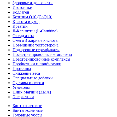
Здоровье и долголетие
Изотоники
Коллаген
Коэнзим Q10 (CoQ10)
Красота и уход
Креатин
Л-Карнитин (L-Сarnitine)
Оксид азота
Омега 3 жирные кислоты
Повышение тестостерона
Подарочные сертификаты
Послетренировочные комплексы
Предтренировочные комплексы
Пробиотики и прибиотики
Протеины
Снижение веса
Специальные добавки
Суставы и связки
Углеводы
Цинк Магний (ZMA)
Энергетики
Бинты кистевые
Бинты коленные
Головные уборы