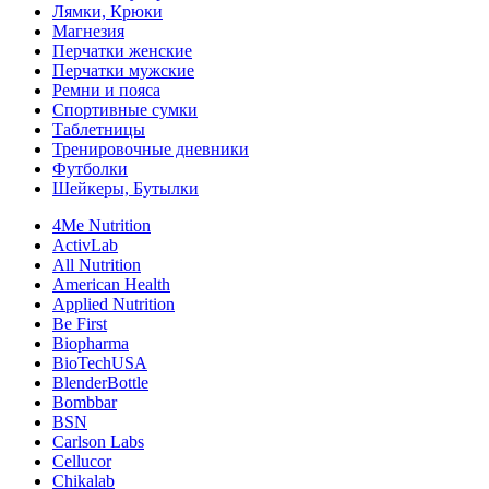
Лямки, Крюки
Магнезия
Перчатки женские
Перчатки мужские
Ремни и пояса
Спортивные сумки
Таблетницы
Тренировочные дневники
Футболки
Шейкеры, Бутылки
4Me Nutrition
ActivLab
All Nutrition
American Health
Applied Nutrition
Be First
Biopharma
BioTechUSA
BlenderBottle
Bombbar
BSN
Carlson Labs
Cellucor
Chikalab