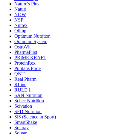
Nature's Plus
Naturi
NOW
NSP
Nutrex
Olimp
Optimum Nutrition
Optimum System
OstroVit
PharmaFirst
PRIME KRAFT
ProteinRex
Puritans Pride
QNT
Real Pharm
RLine
RULE 1
SAN Nutrition
Scitec Nutrition
Scivation
SFD Nutrition
SiS (Science in Sport)
SmartShake
Solaray
Solgar