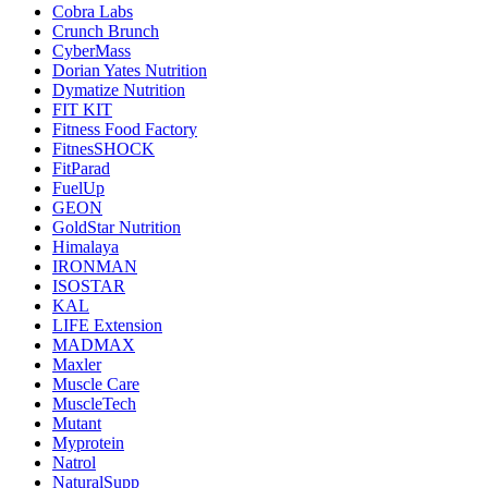
Cobra Labs
Crunch Brunch
CyberMass
Dorian Yates Nutrition
Dymatize Nutrition
FIT KIT
Fitness Food Factory
FitnesSHOCK
FitParad
FuelUp
GEON
GoldStar Nutrition
Himalaya
IRONMAN
ISOSTAR
KAL
LIFE Extension
MADMAX
Maxler
Muscle Care
MuscleTech
Mutant
Myprotein
Natrol
NaturalSupp