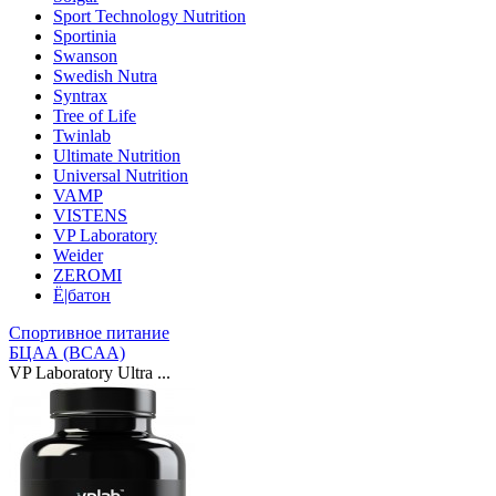
Sport Technology Nutrition
Sportinia
Swanson
Swedish Nutra
Syntrax
Tree of Life
Twinlab
Ultimate Nutrition
Universal Nutrition
VAMP
VISTENS
VP Laboratory
Weider
ZEROMI
Ё|батон
Спортивное питание
БЦАА (BCAA)
VP Laboratory Ultra ...