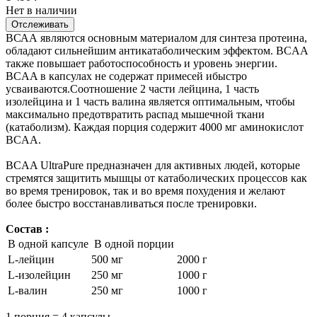
Нет в наличии
Отслеживать
ВСАА являются основным материалом для синтеза протеина,
обладают сильнейшим антикатаболическим эффектом. BCAA
также повышает работоспособность и уровень энергии.
BCAA в капсулах не содержат примесей ибыстро
усваиваются.Соотношение 2 части лейцина, 1 часть
изолейцина и 1 часть валина является оптимальным, чтобы
максимально предотвратить распад мышечной ткани
(катаболизм). Каждая порция содержит 4000 мг аминокислот
BCAA.
BCAA UltraPure предназначен для активных людей, которые
стремятся защитить мышцы от катаболических процессов как
во время тренировок, так и во время похудения и желают
более быстро восстанавливаться после тренировки.
Состав :
В одной капсуле
В одной порции
L-лейцин
500 мг
2000 г
L-изолейцин
250 мг
1000 г
L-валин
250 мг
1000 г
1 порция = 4 капсулы