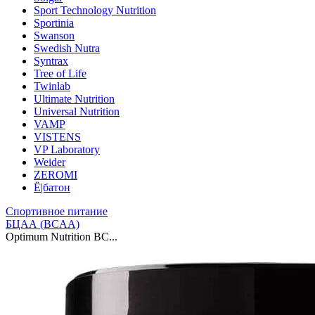
Sport Technology Nutrition
Sportinia
Swanson
Swedish Nutra
Syntrax
Tree of Life
Twinlab
Ultimate Nutrition
Universal Nutrition
VAMP
VISTENS
VP Laboratory
Weider
ZEROMI
Ё|батон
Спортивное питание
БЦАА (BCAA)
Optimum Nutrition BC...