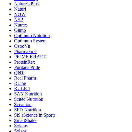
Nature's Plus
Naturi
NOW
NSP
Nutrex
Olimp
Optimum Nutrition
Optimum System
OstroVit
PharmaFirst
PRIME KRAFT
ProteinRex
Puritans Pride
QNT
Real Pharm
RLine
RULE 1
SAN Nutrition
Scitec Nutrition
Scivation
SFD Nutrition
SiS (Science in Sport)
SmartShake
Solaray
Solgar