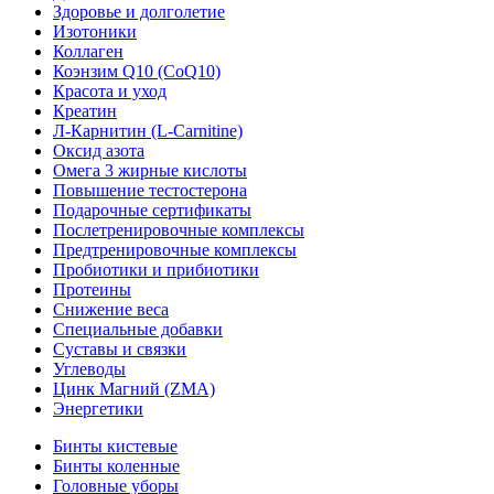
Здоровье и долголетие
Изотоники
Коллаген
Коэнзим Q10 (CoQ10)
Красота и уход
Креатин
Л-Карнитин (L-Сarnitine)
Оксид азота
Омега 3 жирные кислоты
Повышение тестостерона
Подарочные сертификаты
Послетренировочные комплексы
Предтренировочные комплексы
Пробиотики и прибиотики
Протеины
Снижение веса
Специальные добавки
Суставы и связки
Углеводы
Цинк Магний (ZMA)
Энергетики
Бинты кистевые
Бинты коленные
Головные уборы