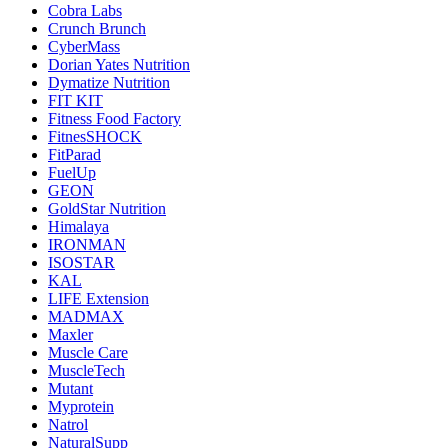
Cobra Labs
Crunch Brunch
CyberMass
Dorian Yates Nutrition
Dymatize Nutrition
FIT KIT
Fitness Food Factory
FitnesSHOCK
FitParad
FuelUp
GEON
GoldStar Nutrition
Himalaya
IRONMAN
ISOSTAR
KAL
LIFE Extension
MADMAX
Maxler
Muscle Care
MuscleTech
Mutant
Myprotein
Natrol
NaturalSupp