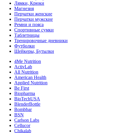
Лямки, Крюки
Магнезия
Перчатки женские
Перчатки мужские
Ремни и пояса
Спортивные сумки
Таблетницы
Тренировочные дневники
Футболки
Шейкеры, Бутылки
4Me Nutrition
ActivLab
All Nutrition
American Health
Applied Nutrition
Be First
Biopharma
BioTechUSA
BlenderBottle
Bombbar
BSN
Carlson Labs
Cellucor
Chikalab