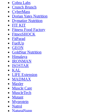
Cobra Labs
Crunch Brunch
CyberMass
Dorian Yates Nutrition
Dymatize Nutrition
FIT KIT
Fitness Food Factory
FitnesSHOCK
FitParad
FuelUp
GEON
GoldStar Nutrition
Himalaya
IRONMAN
ISOSTAR
KAL
LIFE Extension
MADMAX
Maxler
Muscle Care
MuscleTech
Mutant
Myprotein
Natrol
NaturalSupp