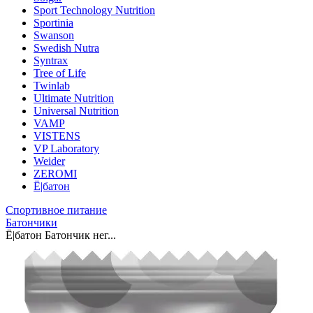
Sport Technology Nutrition
Sportinia
Swanson
Swedish Nutra
Syntrax
Tree of Life
Twinlab
Ultimate Nutrition
Universal Nutrition
VAMP
VISTENS
VP Laboratory
Weider
ZEROMI
Ё|батон
Спортивное питание
Батончики
Ё|батон Батончик нег...