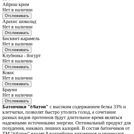
Айриш крим
Нет в наличии
Отслеживать
Арахис шоколад
Нет в наличии
Отслеживать
Бисквит-карамель
Нет в наличии
Отслеживать
Клубника - йогурт
Нет в наличии
Отслеживать
Кокос
Нет в наличии
Отслеживать
Брауни
Нет в наличии
Отслеживать
Батончики "ё/батон"
с высоким содержанием белка 33% и
клетчатки, позволят быстро утолить голод, а сочетание
разных видов протеинов будут длительное время являться
надежными источниками энергии. Оптимальный продукт для
похудения, никаких лишних калорий. В состав батончиков от
ТМ "ё/батон" входят 8 важнейших витаминов и минералов