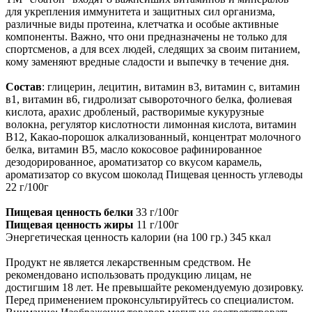
для укрепления иммунитета и защитных сил организма,
различные виды протеина, клетчатка и особые активные
компоненты. Важно, что они предназначены не только для
спортсменов, а для всех людей, следящих за своим питанием,
кому заменяют вредные сладости и выпечку в течение дня.
Состав
: глицерин, лецитин, витамин в3, витамин с, витамин
в1, витамин в6, гидролизат сывороточного белка, фолиевая
кислота, арахис дробленый, растворимые кукурузные
волокна, регулятор кислотности лимонная кислота, витамин
В12, Какао-порошок алкализованный, концентрат молочного
белка, витамин В5, масло кокосовое рафинированное
дезодорированное, ароматизатор со вкусом карамель,
ароматизатор со вкусом шоколад Пищевая ценность углеводы
22 г/100г
Пищевая ценность белки
33 г/100г
Пищевая ценность жиры
11 г/100г
Энергетическая ценность калории (на 100 гр.) 345 ккал
Продукт не является лекарственным средством. Не
рекомендовано использовать продукцию лицам, не
достигшим 18 лет. Не превышайте рекомендуемую дозировку.
Перед применением проконсультируйтесь со специалистом.