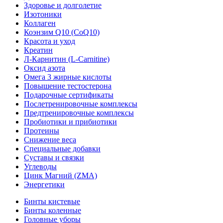
Здоровье и долголетие
Изотоники
Коллаген
Коэнзим Q10 (CoQ10)
Красота и уход
Креатин
Л-Карнитин (L-Сarnitine)
Оксид азота
Омега 3 жирные кислоты
Повышение тестостерона
Подарочные сертификаты
Послетренировочные комплексы
Предтренировочные комплексы
Пробиотики и прибиотики
Протеины
Снижение веса
Специальные добавки
Суставы и связки
Углеводы
Цинк Магний (ZMA)
Энергетики
Бинты кистевые
Бинты коленные
Головные уборы