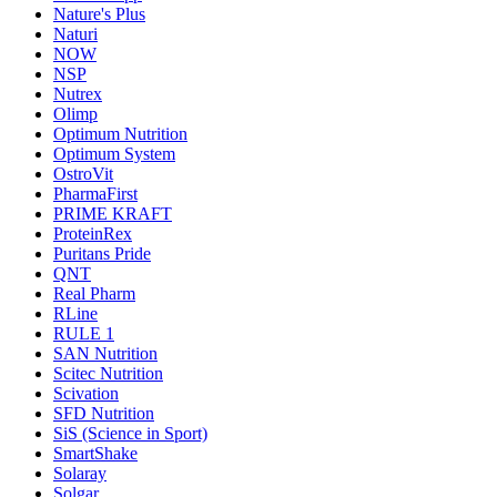
Nature's Plus
Naturi
NOW
NSP
Nutrex
Olimp
Optimum Nutrition
Optimum System
OstroVit
PharmaFirst
PRIME KRAFT
ProteinRex
Puritans Pride
QNT
Real Pharm
RLine
RULE 1
SAN Nutrition
Scitec Nutrition
Scivation
SFD Nutrition
SiS (Science in Sport)
SmartShake
Solaray
Solgar