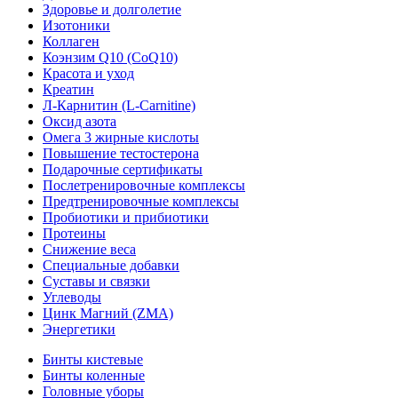
Здоровье и долголетие
Изотоники
Коллаген
Коэнзим Q10 (CoQ10)
Красота и уход
Креатин
Л-Карнитин (L-Сarnitine)
Оксид азота
Омега 3 жирные кислоты
Повышение тестостерона
Подарочные сертификаты
Послетренировочные комплексы
Предтренировочные комплексы
Пробиотики и прибиотики
Протеины
Снижение веса
Специальные добавки
Суставы и связки
Углеводы
Цинк Магний (ZMA)
Энергетики
Бинты кистевые
Бинты коленные
Головные уборы