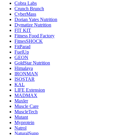
Cobra Labs
Crunch Brunch
CyberMass
Dorian Yates Nutrition
Dymatize Nutrition
FIT KIT
Fitness Food Factory
FitnesSHOCK
FitParad
FuelUp
GEON
GoldStar Nutrition
Himalaya
IRONMAN
ISOSTAR
KAL
LIFE Extension
MADMAX
Maxler
Muscle Care
MuscleTech
Mutant
Myprotein
Natrol
NaturalSupp