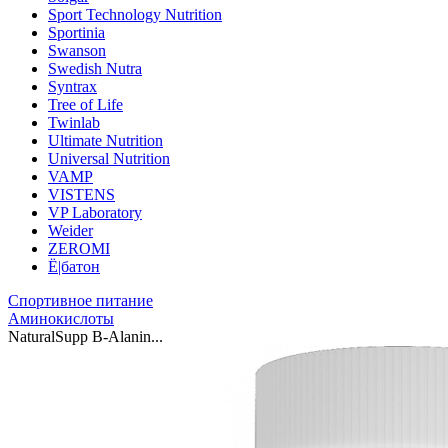
Sport Technology Nutrition
Sportinia
Swanson
Swedish Nutra
Syntrax
Tree of Life
Twinlab
Ultimate Nutrition
Universal Nutrition
VAMP
VISTENS
VP Laboratory
Weider
ZEROMI
Ё|батон
Спортивное питание
Аминокислоты
NaturalSupp B-Alanin...