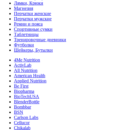
Лямки, Крюки
Магнезия
Перчатки женские
Перчатки мужские
Ремни и пояса
Спортивные сумки
Таблетницы
Тренировочные дневники
Футболки
Шейкеры, Бутылки
4Me Nutrition
ActivLab
All Nutrition
American Health
Applied Nutrition
Be First
Biopharma
BioTechUSA
BlenderBottle
Bombbar
BSN
Carlson Labs
Cellucor
Chikalab