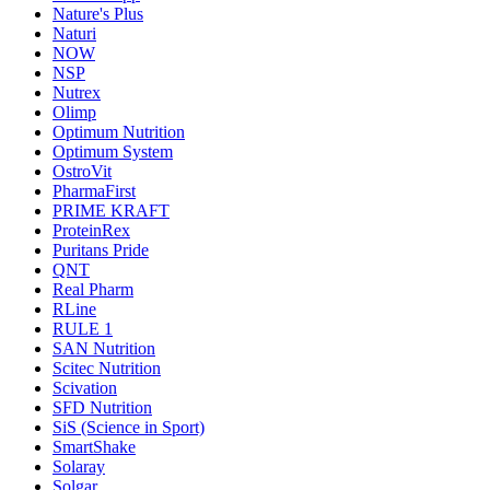
Nature's Plus
Naturi
NOW
NSP
Nutrex
Olimp
Optimum Nutrition
Optimum System
OstroVit
PharmaFirst
PRIME KRAFT
ProteinRex
Puritans Pride
QNT
Real Pharm
RLine
RULE 1
SAN Nutrition
Scitec Nutrition
Scivation
SFD Nutrition
SiS (Science in Sport)
SmartShake
Solaray
Solgar