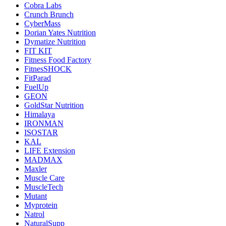
Cobra Labs
Crunch Brunch
CyberMass
Dorian Yates Nutrition
Dymatize Nutrition
FIT KIT
Fitness Food Factory
FitnesSHOCK
FitParad
FuelUp
GEON
GoldStar Nutrition
Himalaya
IRONMAN
ISOSTAR
KAL
LIFE Extension
MADMAX
Maxler
Muscle Care
MuscleTech
Mutant
Myprotein
Natrol
NaturalSupp