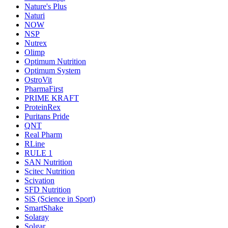
Nature's Plus
Naturi
NOW
NSP
Nutrex
Olimp
Optimum Nutrition
Optimum System
OstroVit
PharmaFirst
PRIME KRAFT
ProteinRex
Puritans Pride
QNT
Real Pharm
RLine
RULE 1
SAN Nutrition
Scitec Nutrition
Scivation
SFD Nutrition
SiS (Science in Sport)
SmartShake
Solaray
Solgar