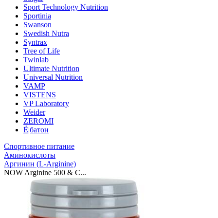
Sport Technology Nutrition
Sportinia
Swanson
Swedish Nutra
Syntrax
Tree of Life
Twinlab
Ultimate Nutrition
Universal Nutrition
VAMP
VISTENS
VP Laboratory
Weider
ZEROMI
Ё|батон
Спортивное питание
Аминокислоты
Аргинин (L-Arginine)
NOW Arginine 500 & C...