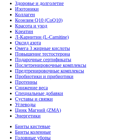
Здоровье и долголетие
Изотоники
Коллаген
Коэнзим Q10 (CoQ10)
Красота и уход
Креатин
Л-Карнитин (L-Сarnitine)
Оксид азота
Омега 3 жирные кислоты
Повышение тестостерона
Подарочные сертификаты
Послетренировочные комплексы
Предтренировочные комплексы
Пробиотики и прибиотики
Протеины
Снижение веса
Специальные добавки
Суставы и связки
Углеводы
Цинк Магний (ZMA)
Энергетики
Бинты кистевые
Бинты коленные
Головные уборы