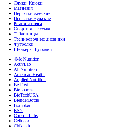
Лямки, Крюки
Магнезия
Перчатки женские
Перчатки мужские
Ремни и пояса
Спортивные сумки
Таблетницы
Тренировочные дневники
Футболки
Шейкеры, Бутылки
4Me Nutrition
ActivLab
All Nutrition
American Health
Applied Nutrition
Be First
Biopharma
BioTechUSA
BlenderBottle
Bombbar
BSN
Carlson Labs
Cellucor
Chikalab