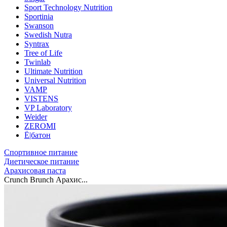
Sport Technology Nutrition
Sportinia
Swanson
Swedish Nutra
Syntrax
Tree of Life
Twinlab
Ultimate Nutrition
Universal Nutrition
VAMP
VISTENS
VP Laboratory
Weider
ZEROMI
Ё|батон
Спортивное питание
Диетическое питание
Арахисовая паста
Crunch Brunch Арахис...