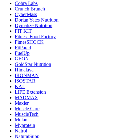
Cobra Labs
Crunch Brunch
CyberMass
Dorian Yates Nutrition
Dymatize Nutrition
FIT KIT
Fitness Food Factory
FitnesSHOCK
FitParad
FuelUp
GEON
GoldStar Nutrition
Himalaya
IRONMAN
ISOSTAR
KAL
LIFE Extension
MADMAX
Maxler
Muscle Care
MuscleTech
Mutant
Myprotein
Natrol
NaturalSupp