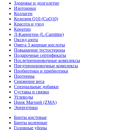
Здоровье и долголетие
Изотоники
Коллаген
Коэнзим Q10 (CoQ10)
Красота и уход
Креатин
Л-Карнитин (L-Сarnitine)
Оксид азота
Омега 3 жирные кислоты
Повышение тестостерона
Подарочные сертификаты
Послетренировочные комплексы
Предтренировочные комплексы
Пробиотики и прибиотики
Протеины
Снижение веса
Специальные добавки
Суставы и связки
Углеводы
Цинк Магний (ZMA)
Энергетики
Бинты кистевые
Бинты коленные
Головные уборы