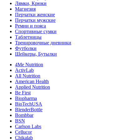
Лямки, Крюки
Магнезия
Перчатки женские
Перчатки мужские
Ремни и пояса
Спортивные сумки
Таблетницы
Тренировочные дневники
Футболки
Шейкеры, Бутылки
4Me Nutrition
ActivLab
All Nutrition
American Health
Applied Nutrition
Be First
Biopharma
BioTechUSA
BlenderBottle
Bombbar
BSN
Carlson Labs
Cellucor
Chikalab