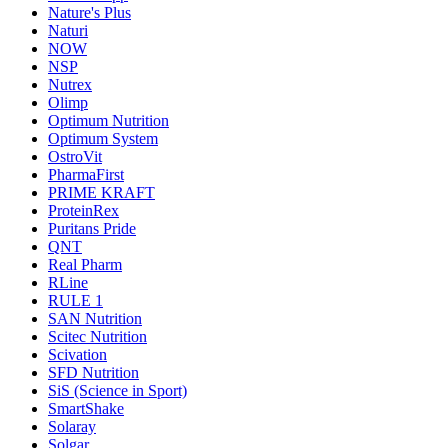
Nature's Plus
Naturi
NOW
NSP
Nutrex
Olimp
Optimum Nutrition
Optimum System
OstroVit
PharmaFirst
PRIME KRAFT
ProteinRex
Puritans Pride
QNT
Real Pharm
RLine
RULE 1
SAN Nutrition
Scitec Nutrition
Scivation
SFD Nutrition
SiS (Science in Sport)
SmartShake
Solaray
Solgar