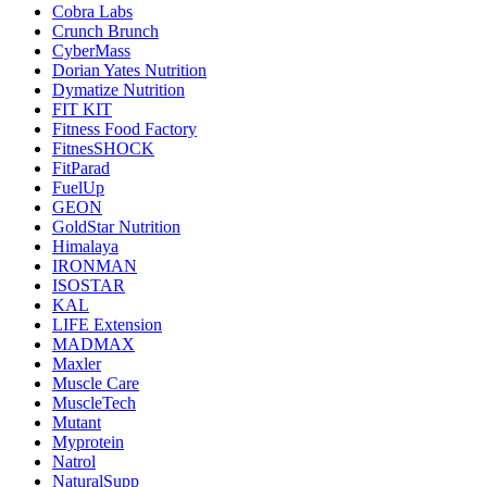
Cobra Labs
Crunch Brunch
CyberMass
Dorian Yates Nutrition
Dymatize Nutrition
FIT KIT
Fitness Food Factory
FitnesSHOCK
FitParad
FuelUp
GEON
GoldStar Nutrition
Himalaya
IRONMAN
ISOSTAR
KAL
LIFE Extension
MADMAX
Maxler
Muscle Care
MuscleTech
Mutant
Myprotein
Natrol
NaturalSupp