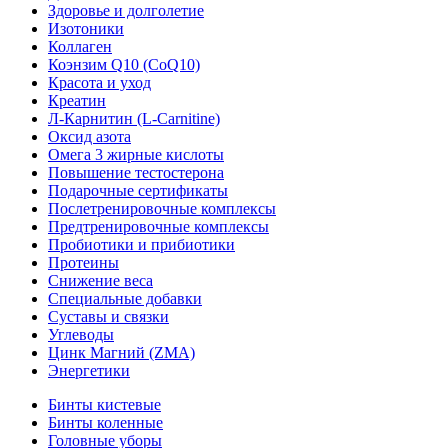
Здоровье и долголетие
Изотоники
Коллаген
Коэнзим Q10 (CoQ10)
Красота и уход
Креатин
Л-Карнитин (L-Сarnitine)
Оксид азота
Омега 3 жирные кислоты
Повышение тестостерона
Подарочные сертификаты
Послетренировочные комплексы
Предтренировочные комплексы
Пробиотики и прибиотики
Протеины
Снижение веса
Специальные добавки
Суставы и связки
Углеводы
Цинк Магний (ZMA)
Энергетики
Бинты кистевые
Бинты коленные
Головные уборы