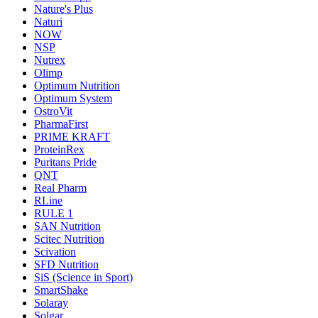
Nature's Plus
Naturi
NOW
NSP
Nutrex
Olimp
Optimum Nutrition
Optimum System
OstroVit
PharmaFirst
PRIME KRAFT
ProteinRex
Puritans Pride
QNT
Real Pharm
RLine
RULE 1
SAN Nutrition
Scitec Nutrition
Scivation
SFD Nutrition
SiS (Science in Sport)
SmartShake
Solaray
Solgar