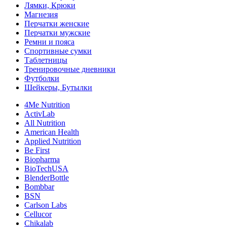
Лямки, Крюки
Магнезия
Перчатки женские
Перчатки мужские
Ремни и пояса
Спортивные сумки
Таблетницы
Тренировочные дневники
Футболки
Шейкеры, Бутылки
4Me Nutrition
ActivLab
All Nutrition
American Health
Applied Nutrition
Be First
Biopharma
BioTechUSA
BlenderBottle
Bombbar
BSN
Carlson Labs
Cellucor
Chikalab