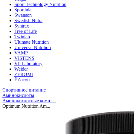
Sport Technology Nutrition
Sportinia
Swanson
Swedish Nutra
Syntrax
Tree of Life
Twinlab
Ultimate Nutrition
Universal Nutrition
VAMP
VISTENS
VP Laboratory
Weider
ZEROMI
Ё|батон
Спортивное питание
Аминокислоты
Аминокислотные компл...
Optimum Nutrition Am...