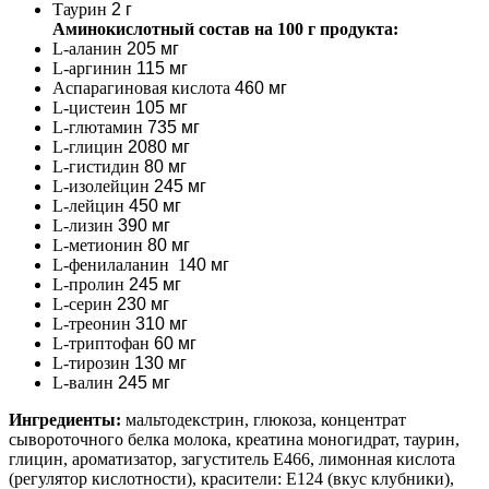
Таурин
2 г
Аминокислотный состав на 100 г продукта:
L-аланин
205 мг
L-аргинин
115 мг
Аспарагиновая кислота
460 мг
L-цистеин
105 мг
L-глютамин
735 мг
L-глицин
2080 мг
L-гистидин
80 мг
L-изолейцин
245 мг
L-лейцин
450 мг
L-лизин
390 мг
L-метионин
80 мг
L-фенилаланин
1
40 мг
L-пролин
245 мг
L-серин
230 мг
L-треонин
310 мг
L-триптофан
60 мг
L-тирозин
130 мг
L-валин
245 мг
Ингредиенты:
мальтодекстрин, глюкоза, концентрат
сывороточного белка молока, креатина моногидрат, таурин,
глицин, ароматизатор, загуститель Е466, лимонная кислота
(регулятор кислотности), красители: Е124 (вкус клубники),