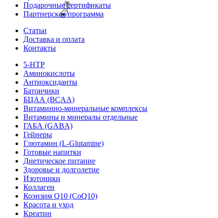
Подарочные сертификаты
Партнерская программа
Статьи
Доставка и оплата
Контакты
5-HTP
Аминокислоты
Антиоксиданты
Батончики
БЦАА (BCAA)
Витаминно-минеральные комплексы
Витамины и минералы отдельные
ГАБА (GABA)
Гейнеры
Глютамин (L-Glutamine)
Готовые напитки
Диетическое питание
Здоровье и долголетие
Изотоники
Коллаген
Коэнзим Q10 (CoQ10)
Красота и уход
Креатин