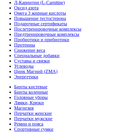
Л-Карнитин (L-Сarnitine)
Оксид азота
Омега 3 жирные кислоты
Повышение тестостерона
Подарочные сертификаты
Послетренировочные комплексы
Предтренировочные комплексы
Пробиотики и прибиотики
Протеины
Снижение веса
Специальные добавки
Суставы и связки
Углеводы
Цинк Магний (ZMA)
Энергетики
Бинты кистевые
Бинты коленные
Головные уборы
Лямки, Крюки
Магнезия
Перчатки женские
Перчатки мужские
Ремни и пояса
Спортивные сумки