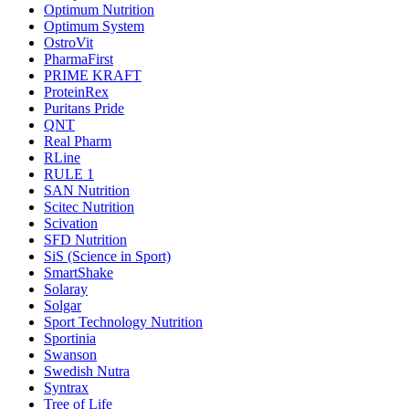
Optimum Nutrition
Optimum System
OstroVit
PharmaFirst
PRIME KRAFT
ProteinRex
Puritans Pride
QNT
Real Pharm
RLine
RULE 1
SAN Nutrition
Scitec Nutrition
Scivation
SFD Nutrition
SiS (Science in Sport)
SmartShake
Solaray
Solgar
Sport Technology Nutrition
Sportinia
Swanson
Swedish Nutra
Syntrax
Tree of Life