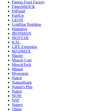
Fitness Food Factory
FitnesSHOCK
FitParad
FuelUp
GEON
GoldStar Nutrition
Himalaya
IRONMAN
ISOSTAR
KAL
LIFE Extension
MADMAX
Maxler
Muscle Care
MuscleTech
Mutant
Myprotein
Natrol
NaturalSupp
Nature's Plus
Naturi
NOW
NSP
Nutrex
Olimp