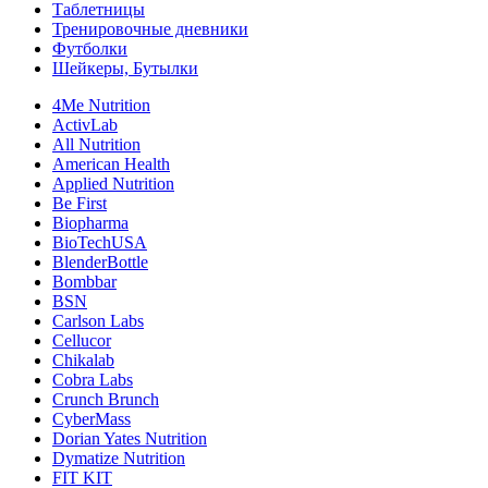
Таблетницы
Тренировочные дневники
Футболки
Шейкеры, Бутылки
4Me Nutrition
ActivLab
All Nutrition
American Health
Applied Nutrition
Be First
Biopharma
BioTechUSA
BlenderBottle
Bombbar
BSN
Carlson Labs
Cellucor
Chikalab
Cobra Labs
Crunch Brunch
CyberMass
Dorian Yates Nutrition
Dymatize Nutrition
FIT KIT