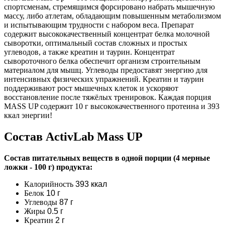
спортсменам, стремящимся форсировано набрать мышечную
массу, либо атлетам, обладающим повышенным метаболизмом
и испытывающим трудности с набором веса. Препарат
содержит высококачественный концентрат белка молочной
сыворотки, оптимальный состав сложных и простых
углеводов, а также креатин и таурин. Концентрат
сывороточного белка обеспечит организм строительным
материалом для мышц. Углеводы предоставят энергию для
интенсивных физических упражнений. Креатин и таурин
поддерживают рост мышечных клеток и ускоряют
восстановление после тяжёлых тренировок. Каждая порция
MASS UP содержит 10 г высококачественного протеина и 393
ккал энергии!
Состав ActivLab Mass UP
Состав питательных веществ в одной порции (4 мерные
ложки - 100 г) продукта:
Калорийность
393 ккал
Белок
10 г
Углеводы
87 г
Жиры
0.5 г
Креатин
2 г