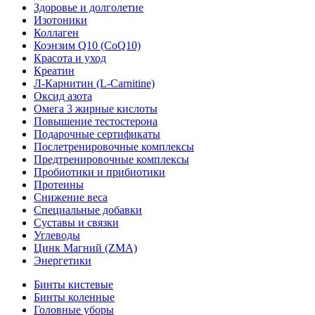
Здоровье и долголетие
Изотоники
Коллаген
Коэнзим Q10 (CoQ10)
Красота и уход
Креатин
Л-Карнитин (L-Сarnitine)
Оксид азота
Омега 3 жирные кислоты
Повышение тестостерона
Подарочные сертификаты
Послетренировочные комплексы
Предтренировочные комплексы
Пробиотики и прибиотики
Протеины
Снижение веса
Специальные добавки
Суставы и связки
Углеводы
Цинк Магний (ZMA)
Энергетики
Бинты кистевые
Бинты коленные
Головные уборы