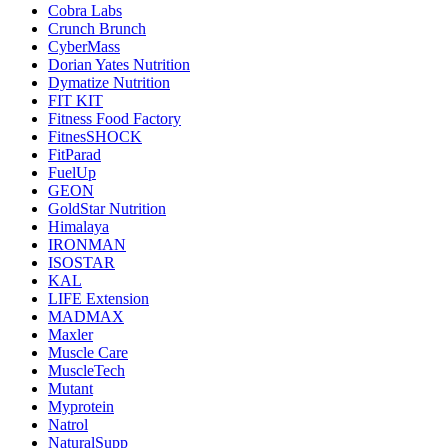
Cobra Labs
Crunch Brunch
CyberMass
Dorian Yates Nutrition
Dymatize Nutrition
FIT KIT
Fitness Food Factory
FitnesSHOCK
FitParad
FuelUp
GEON
GoldStar Nutrition
Himalaya
IRONMAN
ISOSTAR
KAL
LIFE Extension
MADMAX
Maxler
Muscle Care
MuscleTech
Mutant
Myprotein
Natrol
NaturalSupp