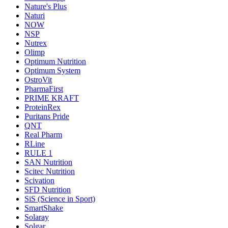
Nature's Plus
Naturi
NOW
NSP
Nutrex
Olimp
Optimum Nutrition
Optimum System
OstroVit
PharmaFirst
PRIME KRAFT
ProteinRex
Puritans Pride
QNT
Real Pharm
RLine
RULE 1
SAN Nutrition
Scitec Nutrition
Scivation
SFD Nutrition
SiS (Science in Sport)
SmartShake
Solaray
Solgar