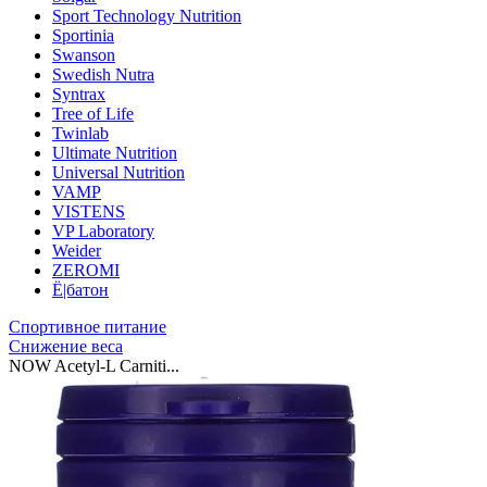
Sport Technology Nutrition
Sportinia
Swanson
Swedish Nutra
Syntrax
Tree of Life
Twinlab
Ultimate Nutrition
Universal Nutrition
VAMP
VISTENS
VP Laboratory
Weider
ZEROMI
Ё|батон
Спортивное питание
Снижение веса
NOW Acetyl-L Carniti...