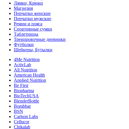
Лямки, Крюки
Магнезия
Перчатки женские
Перчатки мужские
Ремни и пояса
Спортивные сумки
Таблетницы
Тренировочные дневники
Футболки
Шейкеры, Бутылки
4Me Nutrition
ActivLab
All Nutrition
American Health
Applied Nutrition
Be First
Biopharma
BioTechUSA
BlenderBottle
Bombbar
BSN
Carlson Labs
Cellucor
Chikalab