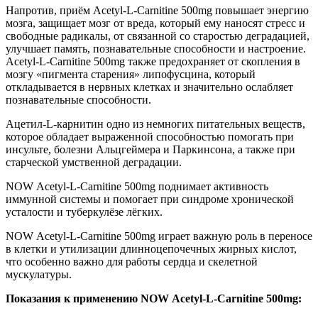
Напротив, приём Acetyl-L-Carnitine 500mg повышает энергию
мозга, защищает мозг от вреда, который ему наносят стресс и
свободные радикалы, от связанной со старостью деградацией,
улучшает память, познавательные способности и настроение.
Acetyl-L-Carnitine 500mg также предохраняет от скопления в
мозгу «пигмента старения» липофусцина, который
откладывается в нервных клетках и значительно ослабляет
познавательные способности.
Ацетил-L-карнитин одно из немногих питательных веществ,
которое обладает выраженной способностью помогать при
инсульте, болезни Альцгеймера и Паркинсона, а также при
старческой умственной деградации.
NOW Acetyl-L-Carnitine 500mg поднимает активность
иммунной системы и помогает при синдроме хронической
усталости и туберкулёзе лёгких.
NOW Acetyl-L-Carnitine 500mg играет важную роль в переносе
в клетки и утилизации длинноцепочечных жирных кислот,
что особенно важно для работы сердца и скелетной
мускулатуры.
Показания к применению NOW Acetyl-L-Carnitine 500mg: