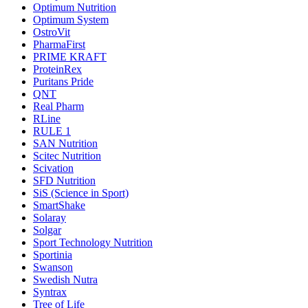
Optimum Nutrition
Optimum System
OstroVit
PharmaFirst
PRIME KRAFT
ProteinRex
Puritans Pride
QNT
Real Pharm
RLine
RULE 1
SAN Nutrition
Scitec Nutrition
Scivation
SFD Nutrition
SiS (Science in Sport)
SmartShake
Solaray
Solgar
Sport Technology Nutrition
Sportinia
Swanson
Swedish Nutra
Syntrax
Tree of Life