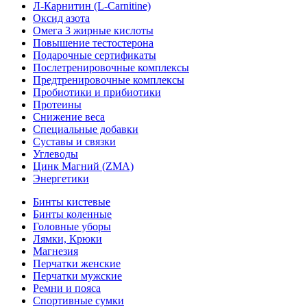
Л-Карнитин (L-Сarnitine)
Оксид азота
Омега 3 жирные кислоты
Повышение тестостерона
Подарочные сертификаты
Послетренировочные комплексы
Предтренировочные комплексы
Пробиотики и прибиотики
Протеины
Снижение веса
Специальные добавки
Суставы и связки
Углеводы
Цинк Магний (ZMA)
Энергетики
Бинты кистевые
Бинты коленные
Головные уборы
Лямки, Крюки
Магнезия
Перчатки женские
Перчатки мужские
Ремни и пояса
Спортивные сумки