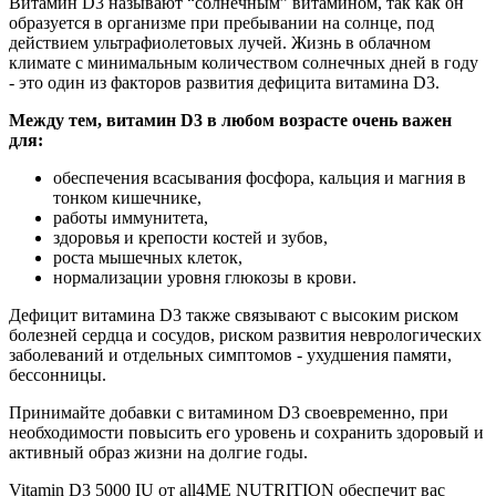
Витамин D3 называют “солнечным” витамином, так как он
образуется в организме при пребывании на солнце, под
действием ультрафиолетовых лучей. Жизнь в облачном
климате с минимальным количеством солнечных дней в году
- это один из факторов развития дефицита витамина D3.
Между тем, витамин D3 в любом возрасте очень важен
для:
обеспечения всасывания фосфора, кальция и магния в
тонком кишечнике,
работы иммунитета,
здоровья и крепости костей и зубов,
роста мышечных клеток,
нормализации уровня глюкозы в крови.
Дефицит витамина D3 также связывают с высоким риском
болезней сердца и сосудов, риском развития неврологических
заболеваний и отдельных симптомов - ухудшения памяти,
бессонницы.
Принимайте добавки с витамином D3 своевременно, при
необходимости повысить его уровень и сохранить здоровый и
активный образ жизни на долгие годы.
Vitamin D3 5000 IU от all4ME NUTRITION обеспечит вас