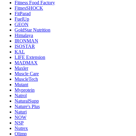
Fitness Food Factory
FitnesSHOCK
FitParad
FuelUp
GEON
GoldStar Nutrition
Himalaya
IRONMAN
ISOSTAR
KAL
LIFE Extension
MADMAX
Maxler
Muscle Care
MuscleTech
Mutant
Myprotein
Natrol
NaturalSupp
Nature's Plus
Naturi
NOW
NSP
Nutrex
Olimp