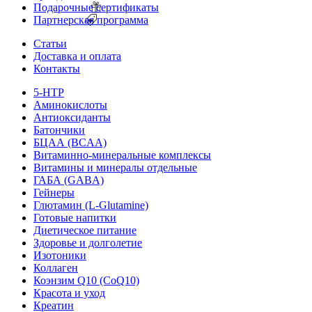
Подарочные сертификаты
Партнерская программа
Статьи
Доставка и оплата
Контакты
5-HTP
Аминокислоты
Антиоксиданты
Батончики
БЦАА (BCAA)
Витаминно-минеральные комплексы
Витамины и минералы отдельные
ГАБА (GABA)
Гейнеры
Глютамин (L-Glutamine)
Готовые напитки
Диетическое питание
Здоровье и долголетие
Изотоники
Коллаген
Коэнзим Q10 (CoQ10)
Красота и уход
Креатин