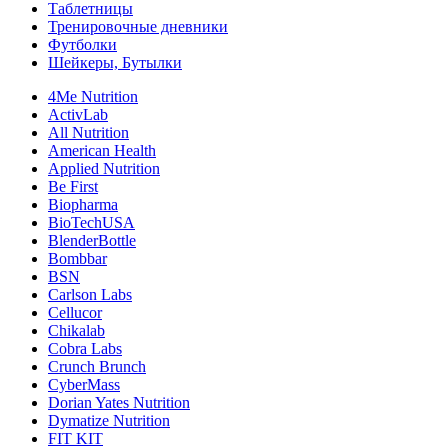
Таблетницы
Тренировочные дневники
Футболки
Шейкеры, Бутылки
4Me Nutrition
ActivLab
All Nutrition
American Health
Applied Nutrition
Be First
Biopharma
BioTechUSA
BlenderBottle
Bombbar
BSN
Carlson Labs
Cellucor
Chikalab
Cobra Labs
Crunch Brunch
CyberMass
Dorian Yates Nutrition
Dymatize Nutrition
FIT KIT