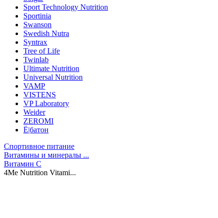
Sport Technology Nutrition
Sportinia
Swanson
Swedish Nutra
Syntrax
Tree of Life
Twinlab
Ultimate Nutrition
Universal Nutrition
VAMP
VISTENS
VP Laboratory
Weider
ZEROMI
Ё|батон
Спортивное питание
Витамины и минералы ...
Витамин C
4Me Nutrition Vitami...