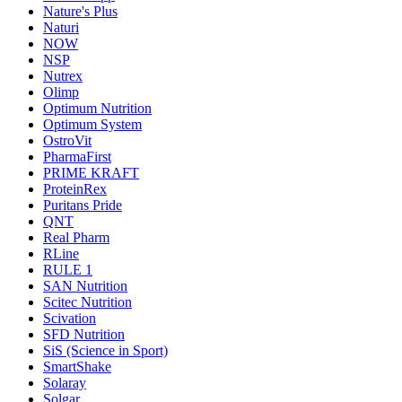
Nature's Plus
Naturi
NOW
NSP
Nutrex
Olimp
Optimum Nutrition
Optimum System
OstroVit
PharmaFirst
PRIME KRAFT
ProteinRex
Puritans Pride
QNT
Real Pharm
RLine
RULE 1
SAN Nutrition
Scitec Nutrition
Scivation
SFD Nutrition
SiS (Science in Sport)
SmartShake
Solaray
Solgar