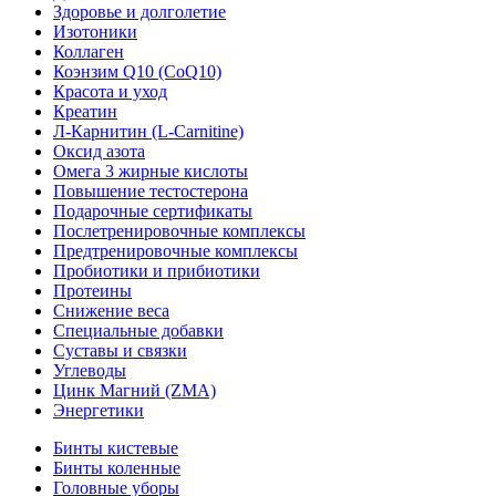
Здоровье и долголетие
Изотоники
Коллаген
Коэнзим Q10 (CoQ10)
Красота и уход
Креатин
Л-Карнитин (L-Сarnitine)
Оксид азота
Омега 3 жирные кислоты
Повышение тестостерона
Подарочные сертификаты
Послетренировочные комплексы
Предтренировочные комплексы
Пробиотики и прибиотики
Протеины
Снижение веса
Специальные добавки
Суставы и связки
Углеводы
Цинк Магний (ZMA)
Энергетики
Бинты кистевые
Бинты коленные
Головные уборы