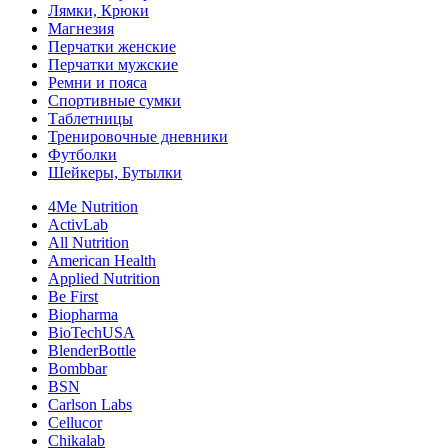
Лямки, Крюки
Магнезия
Перчатки женские
Перчатки мужские
Ремни и пояса
Спортивные сумки
Таблетницы
Тренировочные дневники
Футболки
Шейкеры, Бутылки
4Me Nutrition
ActivLab
All Nutrition
American Health
Applied Nutrition
Be First
Biopharma
BioTechUSA
BlenderBottle
Bombbar
BSN
Carlson Labs
Cellucor
Chikalab