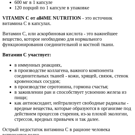
600 мг в 1 капсуле
120 порций по 1 капсуле в упаковке
VITAMIN C от all4ME NUTRITION
- это источник
витамина C в капсулах.
Витамин C, или аскорбиновая кислота - это важнейшее
вещество, которое необходимо для нормального
функционирования соединительной и костной ткани.
Витамин С участвует:
в иммунных реакциях,
в производстве коллагена, важного компонента
соединительных тканей - кожи, хрящей, связок, стенок
кровеносных сосудов;
в производстве серотонина, гормона счастья;
в заживлении ран и способствует усвоению железа из
пищи;
как антиоксидант, нейтрализует свободные радикалы -
вредные вещества, которые образуются в организме под
действием процессов старения, из-за плохой экологии,
стрессов, вредных привычек и так далее.
Острый недостаток витамина C в рационе человека
встречается редко.