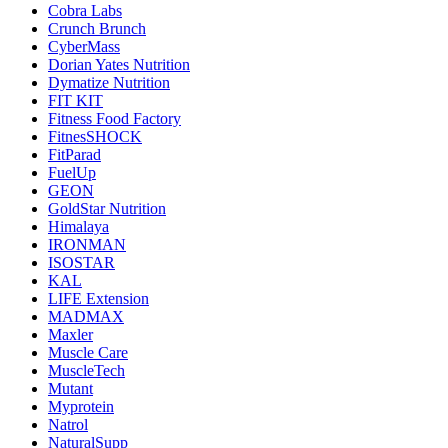
Cobra Labs
Crunch Brunch
CyberMass
Dorian Yates Nutrition
Dymatize Nutrition
FIT KIT
Fitness Food Factory
FitnesSHOCK
FitParad
FuelUp
GEON
GoldStar Nutrition
Himalaya
IRONMAN
ISOSTAR
KAL
LIFE Extension
MADMAX
Maxler
Muscle Care
MuscleTech
Mutant
Myprotein
Natrol
NaturalSupp