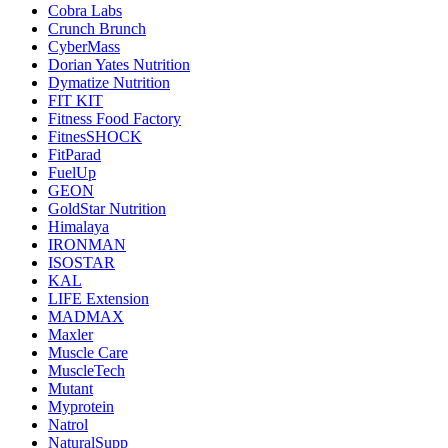
Cobra Labs
Crunch Brunch
CyberMass
Dorian Yates Nutrition
Dymatize Nutrition
FIT KIT
Fitness Food Factory
FitnesSHOCK
FitParad
FuelUp
GEON
GoldStar Nutrition
Himalaya
IRONMAN
ISOSTAR
KAL
LIFE Extension
MADMAX
Maxler
Muscle Care
MuscleTech
Mutant
Myprotein
Natrol
NaturalSupp