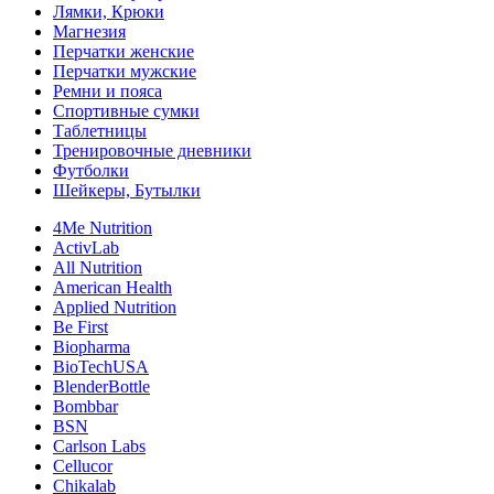
Лямки, Крюки
Магнезия
Перчатки женские
Перчатки мужские
Ремни и пояса
Спортивные сумки
Таблетницы
Тренировочные дневники
Футболки
Шейкеры, Бутылки
4Me Nutrition
ActivLab
All Nutrition
American Health
Applied Nutrition
Be First
Biopharma
BioTechUSA
BlenderBottle
Bombbar
BSN
Carlson Labs
Cellucor
Chikalab