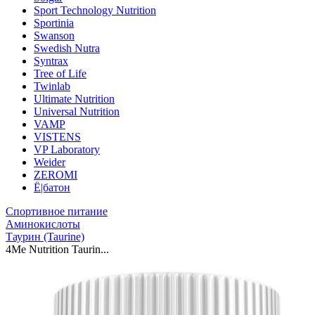
Sport Technology Nutrition
Sportinia
Swanson
Swedish Nutra
Syntrax
Tree of Life
Twinlab
Ultimate Nutrition
Universal Nutrition
VAMP
VISTENS
VP Laboratory
Weider
ZEROMI
Ё|батон
Спортивное питание
Аминокислоты
Таурин (Taurine)
4Me Nutrition Taurin...