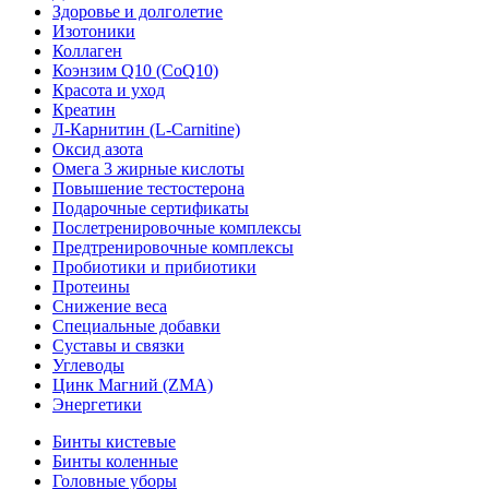
Здоровье и долголетие
Изотоники
Коллаген
Коэнзим Q10 (CoQ10)
Красота и уход
Креатин
Л-Карнитин (L-Сarnitine)
Оксид азота
Омега 3 жирные кислоты
Повышение тестостерона
Подарочные сертификаты
Послетренировочные комплексы
Предтренировочные комплексы
Пробиотики и прибиотики
Протеины
Снижение веса
Специальные добавки
Суставы и связки
Углеводы
Цинк Магний (ZMA)
Энергетики
Бинты кистевые
Бинты коленные
Головные уборы