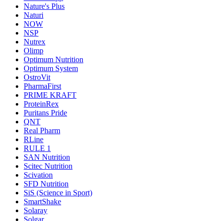
Nature's Plus
Naturi
NOW
NSP
Nutrex
Olimp
Optimum Nutrition
Optimum System
OstroVit
PharmaFirst
PRIME KRAFT
ProteinRex
Puritans Pride
QNT
Real Pharm
RLine
RULE 1
SAN Nutrition
Scitec Nutrition
Scivation
SFD Nutrition
SiS (Science in Sport)
SmartShake
Solaray
Solgar