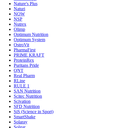
Nature's Plus
Naturi
NOW
NSP
Nutrex
Olimp
Optimum Nutrition
Optimum System
OstroVit
PharmaFirst
PRIME KRAFT
ProteinRex
Puritans Pride
QNT
Real Pharm
RLine
RULE 1
SAN Nutrition
Scitec Nutrition
Scivation
SFD Nutrition
SiS (Science in Sport)
SmartShake
Solaray
Solgar