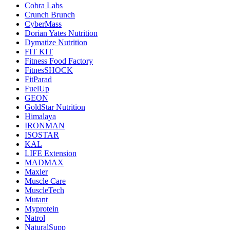
Cobra Labs
Crunch Brunch
CyberMass
Dorian Yates Nutrition
Dymatize Nutrition
FIT KIT
Fitness Food Factory
FitnesSHOCK
FitParad
FuelUp
GEON
GoldStar Nutrition
Himalaya
IRONMAN
ISOSTAR
KAL
LIFE Extension
MADMAX
Maxler
Muscle Care
MuscleTech
Mutant
Myprotein
Natrol
NaturalSupp