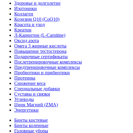
Здоровье и долголетие
Изотоники
Коллаген
Коэнзим Q10 (CoQ10)
Красота и уход
Креатин
Л-Карнитин (L-Сarnitine)
Оксид азота
Омега 3 жирные кислоты
Повышение тестостерона
Подарочные сертификаты
Послетренировочные комплексы
Предтренировочные комплексы
Пробиотики и прибиотики
Протеины
Снижение веса
Специальные добавки
Суставы и связки
Углеводы
Цинк Магний (ZMA)
Энергетики
Бинты кистевые
Бинты коленные
Головные уборы