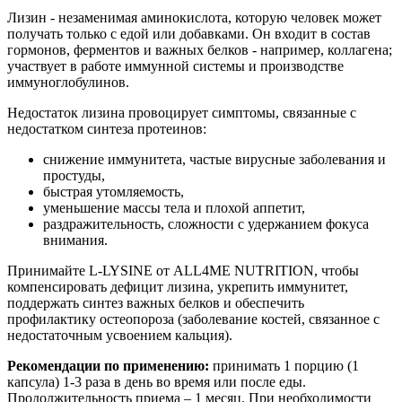
Лизин - незаменимая аминокислота, которую человек может
получать только с едой или добавками. Он входит в состав
гормонов, ферментов и важных белков - например, коллагена;
участвует в работе иммунной системы и производстве
иммуноглобулинов.
Недостаток лизина провоцирует симптомы, связанные с
недостатком синтеза протеинов:
снижение иммунитета, частые вирусные заболевания и
простуды,
быстрая утомляемость,
уменьшение массы тела и плохой аппетит,
раздражительность, сложности с удержанием фокуса
внимания.
Принимайте L-LYSINE от ALL4ME NUTRITION, чтобы
компенсировать дефицит лизина, укрепить иммунитет,
поддержать синтез важных белков и обеспечить
профилактику остеопороза (заболевание костей, связанное с
недостаточным усвоением кальция).
Рекомендации по применению:
принимать 1 порцию (1
капсула) 1-3 раза в день во время или после еды.
Продолжительность приема – 1 месяц. При необходимости