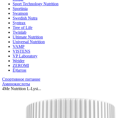
Sport Technology Nutrition
Sportinia
Swanson
Swedish Nutra
Syntrax
Tree of Life
Twinlab
Ultimate Nutrition
Universal Nutrition
VAMP
VISTENS
VP Laboratory
Weider
ZEROMI
Ё|батон
Спортивное питание
Аминокислоты
4Me Nutrition L-Lysi...