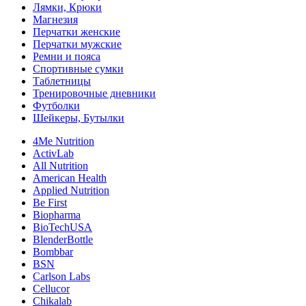
Лямки, Крюки
Магнезия
Перчатки женские
Перчатки мужские
Ремни и пояса
Спортивные сумки
Таблетницы
Тренировочные дневники
Футболки
Шейкеры, Бутылки
4Me Nutrition
ActivLab
All Nutrition
American Health
Applied Nutrition
Be First
Biopharma
BioTechUSA
BlenderBottle
Bombbar
BSN
Carlson Labs
Cellucor
Chikalab