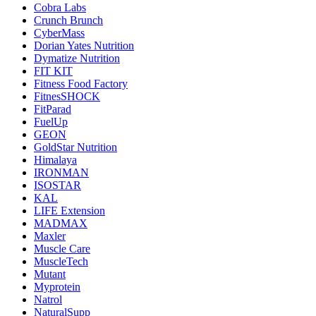
Cobra Labs
Crunch Brunch
CyberMass
Dorian Yates Nutrition
Dymatize Nutrition
FIT KIT
Fitness Food Factory
FitnesSHOCK
FitParad
FuelUp
GEON
GoldStar Nutrition
Himalaya
IRONMAN
ISOSTAR
KAL
LIFE Extension
MADMAX
Maxler
Muscle Care
MuscleTech
Mutant
Myprotein
Natrol
NaturalSupp