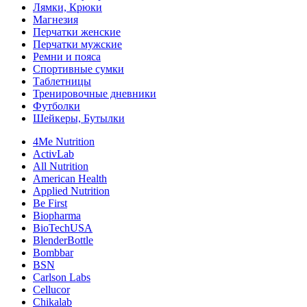
Лямки, Крюки
Магнезия
Перчатки женские
Перчатки мужские
Ремни и пояса
Спортивные сумки
Таблетницы
Тренировочные дневники
Футболки
Шейкеры, Бутылки
4Me Nutrition
ActivLab
All Nutrition
American Health
Applied Nutrition
Be First
Biopharma
BioTechUSA
BlenderBottle
Bombbar
BSN
Carlson Labs
Cellucor
Chikalab