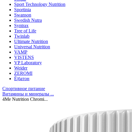
Sport Technology Nutrition
Sportinia
Swanson
Swedish Nutra
Syntrax
Tree of Life
Twinlab
Ultimate Nutrition
Universal Nutrition
VAMP
VISTENS
VP Laboratory
Weider
ZEROMI
Ё|батон
Спортивное питание
Витамины и минералы ...
4Me Nutrition Chromi...