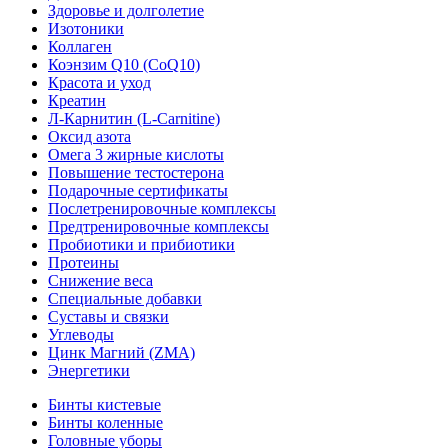
Здоровье и долголетие
Изотоники
Коллаген
Коэнзим Q10 (CoQ10)
Красота и уход
Креатин
Л-Карнитин (L-Сarnitine)
Оксид азота
Омега 3 жирные кислоты
Повышение тестостерона
Подарочные сертификаты
Послетренировочные комплексы
Предтренировочные комплексы
Пробиотики и прибиотики
Протеины
Снижение веса
Специальные добавки
Суставы и связки
Углеводы
Цинк Магний (ZMA)
Энергетики
Бинты кистевые
Бинты коленные
Головные уборы