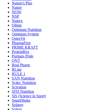
Nature's Plus
Naturi
NOW
NSP
Nutrex
Olimp
Optimum Nutrition
Optimum System
OstroVit
PharmaFirst
PRIME KRAFT
ProteinRex
Puritans Pride
QNT
Real Pharm
RLine
RULE 1
SAN Nutrition
Scitec Nutrition
Scivation
SFD Nutrition
SiS (Science in Sport)
SmartShake
Solaray
Solgar