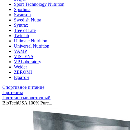
Sport Technology Nutrition
Sportinia
Swanson
Swedish Nutra
Syntrax
Tree of Life
Twinlab
Ultimate Nutrition
Universal Nutrition
VAMP
VISTENS
VP Laboratory
Weider
ZEROMI
Ё|батон
Спортивное питание
Протеины
Протеин сывороточный
BioTechUSA 100% Pure...