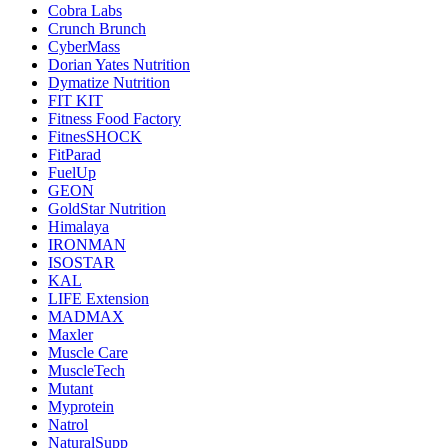
Cobra Labs
Crunch Brunch
CyberMass
Dorian Yates Nutrition
Dymatize Nutrition
FIT KIT
Fitness Food Factory
FitnesSHOCK
FitParad
FuelUp
GEON
GoldStar Nutrition
Himalaya
IRONMAN
ISOSTAR
KAL
LIFE Extension
MADMAX
Maxler
Muscle Care
MuscleTech
Mutant
Myprotein
Natrol
NaturalSupp