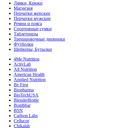
Лямки, Крюки
Магнезия
Перчатки женские
Перчатки мужские
Ремни и пояса
Спортивные сумки
Таблетницы
Тренировочные дневники
Футболки
Шейкеры, Бутылки
4Me Nutrition
ActivLab
All Nutrition
American Health
Applied Nutrition
Be First
Biopharma
BioTechUSA
BlenderBottle
Bombbar
BSN
Carlson Labs
Cellucor
Chikalab