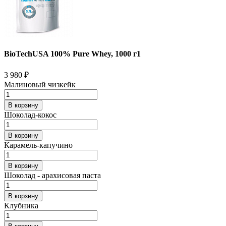
BioTechUSA 100% Pure Whey, 1000 г1
3 980
₽
Малиновый чизкейк
В корзину
Шоколад-кокос
В корзину
Карамель-капучино
В корзину
Шоколад - арахисовая паста
В корзину
Клубника