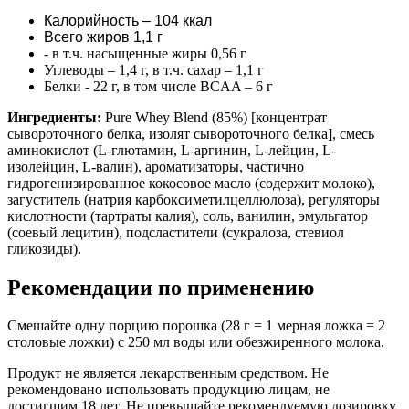
Калорийность – 104 ккал
Всего жиров 1,1 г
- в т.ч. насыщенные жиры 0,56 г
Углеводы – 1,4 г, в т.ч. сахар – 1,1 г
Белки - 22 г, в том числе BCAA – 6 г
Ингредиенты:
Pure Whey Blend (85%) [концентрат
сывороточного белка, изолят сывороточного белка], смесь
аминокислот (L-глютамин, L-аргинин, L-лейцин, L-
изолейцин, L-валин), ароматизаторы, частично
гидрогенизированное кокосовое масло (содержит молоко),
загуститель (натрия карбоксиметилцеллюлоза), регуляторы
кислотности (тартраты калия), соль, ванилин, эмульгатор
(соевый лецитин), подсластители (сукралоза, стевиол
гликозиды).
Рекомендации по применению
Смешайте одну порцию порошка (28 г = 1 мерная ложка = 2
столовые ложки) с 250 мл воды или обезжиренного молока.
Продукт не является лекарственным средством. Не
рекомендовано использовать продукцию лицам, не
достигшим 18 лет. Не превышайте рекомендуемую дозировку.