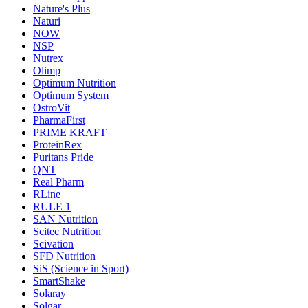
Nature's Plus
Naturi
NOW
NSP
Nutrex
Olimp
Optimum Nutrition
Optimum System
OstroVit
PharmaFirst
PRIME KRAFT
ProteinRex
Puritans Pride
QNT
Real Pharm
RLine
RULE 1
SAN Nutrition
Scitec Nutrition
Scivation
SFD Nutrition
SiS (Science in Sport)
SmartShake
Solaray
Solgar