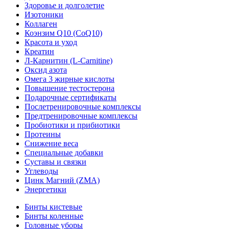
Здоровье и долголетие
Изотоники
Коллаген
Коэнзим Q10 (CoQ10)
Красота и уход
Креатин
Л-Карнитин (L-Сarnitine)
Оксид азота
Омега 3 жирные кислоты
Повышение тестостерона
Подарочные сертификаты
Послетренировочные комплексы
Предтренировочные комплексы
Пробиотики и прибиотики
Протеины
Снижение веса
Специальные добавки
Суставы и связки
Углеводы
Цинк Магний (ZMA)
Энергетики
Бинты кистевые
Бинты коленные
Головные уборы