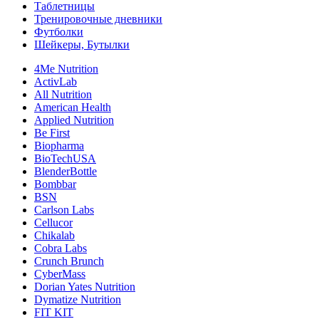
Таблетницы
Тренировочные дневники
Футболки
Шейкеры, Бутылки
4Me Nutrition
ActivLab
All Nutrition
American Health
Applied Nutrition
Be First
Biopharma
BioTechUSA
BlenderBottle
Bombbar
BSN
Carlson Labs
Cellucor
Chikalab
Cobra Labs
Crunch Brunch
CyberMass
Dorian Yates Nutrition
Dymatize Nutrition
FIT KIT