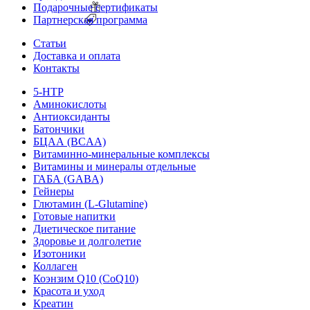
Подарочные сертификаты
Партнерская программа
Статьи
Доставка и оплата
Контакты
5-HTP
Аминокислоты
Антиоксиданты
Батончики
БЦАА (BCAA)
Витаминно-минеральные комплексы
Витамины и минералы отдельные
ГАБА (GABA)
Гейнеры
Глютамин (L-Glutamine)
Готовые напитки
Диетическое питание
Здоровье и долголетие
Изотоники
Коллаген
Коэнзим Q10 (CoQ10)
Красота и уход
Креатин