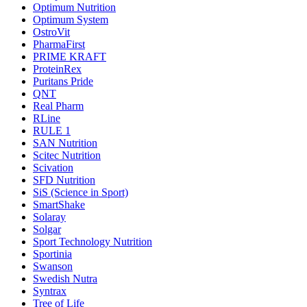
Optimum Nutrition
Optimum System
OstroVit
PharmaFirst
PRIME KRAFT
ProteinRex
Puritans Pride
QNT
Real Pharm
RLine
RULE 1
SAN Nutrition
Scitec Nutrition
Scivation
SFD Nutrition
SiS (Science in Sport)
SmartShake
Solaray
Solgar
Sport Technology Nutrition
Sportinia
Swanson
Swedish Nutra
Syntrax
Tree of Life