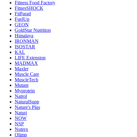
Fitness Food Factory
FitnesSHOCK
FitParad
FuelUp
GEON
GoldStar Nutrition
Himalaya
IRONMAN
ISOSTAR
KAL
LIFE Extension
MADMAX
Maxler
Muscle Care
MuscleTech
Mutant
Myprotein
Natrol
NaturalSupp
Nature's Plus
Naturi
NOW
NSP
Nutrex
Olimp