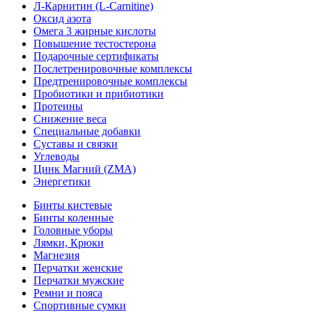
Л-Карнитин (L-Сarnitine)
Оксид азота
Омега 3 жирные кислоты
Повышение тестостерона
Подарочные сертификаты
Послетренировочные комплексы
Предтренировочные комплексы
Пробиотики и прибиотики
Протеины
Снижение веса
Специальные добавки
Суставы и связки
Углеводы
Цинк Магний (ZMA)
Энергетики
Бинты кистевые
Бинты коленные
Головные уборы
Лямки, Крюки
Магнезия
Перчатки женские
Перчатки мужские
Ремни и пояса
Спортивные сумки