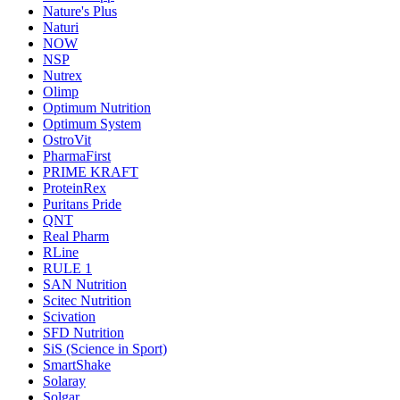
Nature's Plus
Naturi
NOW
NSP
Nutrex
Olimp
Optimum Nutrition
Optimum System
OstroVit
PharmaFirst
PRIME KRAFT
ProteinRex
Puritans Pride
QNT
Real Pharm
RLine
RULE 1
SAN Nutrition
Scitec Nutrition
Scivation
SFD Nutrition
SiS (Science in Sport)
SmartShake
Solaray
Solgar