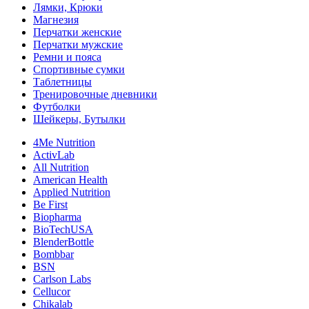
Лямки, Крюки
Магнезия
Перчатки женские
Перчатки мужские
Ремни и пояса
Спортивные сумки
Таблетницы
Тренировочные дневники
Футболки
Шейкеры, Бутылки
4Me Nutrition
ActivLab
All Nutrition
American Health
Applied Nutrition
Be First
Biopharma
BioTechUSA
BlenderBottle
Bombbar
BSN
Carlson Labs
Cellucor
Chikalab