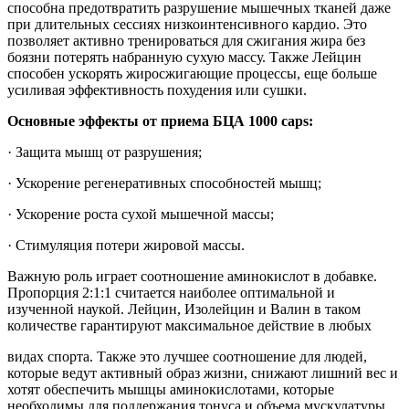
способна предотвратить разрушение мышечных тканей даже
при длительных сессиях низкоинтенсивного кардио. Это
позволяет активно тренироваться для сжигания жира без
боязни потерять набранную сухую массу. Также Лейцин
способен ускорять жиросжигающие процессы, еще больше
усиливая эффективность похудения или сушки.
Основные эффекты от приема БЦА 1000 caps:
· Защита мышц от разрушения;
· Ускорение регенеративных способностей мышц;
· Ускорение роста сухой мышечной массы;
· Стимуляция потери жировой массы.
Важную роль играет соотношение аминокислот в добавке.
Пропорция 2:1:1 считается наиболее оптимальной и
изученной наукой. Лейцин, Изолейцин и Валин в таком
количестве гарантируют максимальное действие в любых
видах спорта. Также это лучшее соотношение для людей,
которые ведут активный образ жизни, снижают лишний вес и
хотят обеспечить мышцы аминокислотами, которые
необходимы для поддержания тонуса и объема мускулатуры.