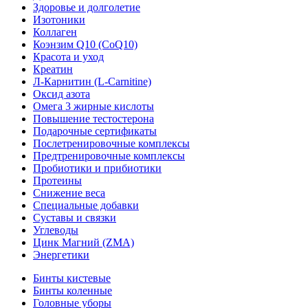
Здоровье и долголетие
Изотоники
Коллаген
Коэнзим Q10 (CoQ10)
Красота и уход
Креатин
Л-Карнитин (L-Сarnitine)
Оксид азота
Омега 3 жирные кислоты
Повышение тестостерона
Подарочные сертификаты
Послетренировочные комплексы
Предтренировочные комплексы
Пробиотики и прибиотики
Протеины
Снижение веса
Специальные добавки
Суставы и связки
Углеводы
Цинк Магний (ZMA)
Энергетики
Бинты кистевые
Бинты коленные
Головные уборы