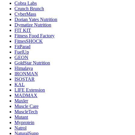
Cobra Labs
Crunch Brunch
CyberMass
Dorian Yates Nutrition
Dymatize Nutrition
FIT KIT
Fitness Food Factory
FitnesSHOCK
FitParad
FuelUp
GEON
GoldStar Nutrition
Himalaya
IRONMAN
ISOSTAR
KAL
LIFE Extension
MADMAX
Maxler
Muscle Care
MuscleTech
Mutant
Myprotein
Natrol
NaturalSupp