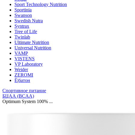
Sport Technology Nutrition
Sportinia
Swanson
Swedish Nutra
Syntrax
Tree of Life
Twinlab
Ultimate Nutrition
Universal Nutrition
VAMP
VISTENS
VP Laboratory
Weider
ZEROMI
Ё|батон
Спортивное питание
БЦАА (BCAA)
Optimum System 100% ...