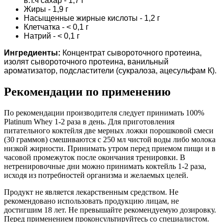
в.т.ч сахар - 1,7 г
Жиры - 1,9 г
Насыщенные жирные кислоты - 1,2 г
Клетчатка - < 0,1 г
Натрий - < 0,1 г
Ингредиенты:
Концентрат сывороточного протеина,
изолят сывороточного протеина, ванильный
ароматизатор, подсластители (сукралоза, ацесульфам К).
Рекомендации по применению
По рекомендации производителя следует принимать 100%
Platinum Whey 1-2 раза в день. Для приготовления
питательного коктейля две мерных ложки порошковой смеси
(30 граммов) смешиваются с 250 мл чистой воды либо молока
низкой жирности. Принимать утром перед приемом пищи и в
часовой промежуток после окончания тренировки. В
нетренировочные дни можно принимать коктейль 1-2 раза,
исходя из потребностей организма и желаемых целей.
Продукт не является лекарственным средством. Не
рекомендовано использовать продукцию лицам, не
достигшим 18 лет. Не превышайте рекомендуемую дозировку.
Перед применением проконсультируйтесь со специалистом.