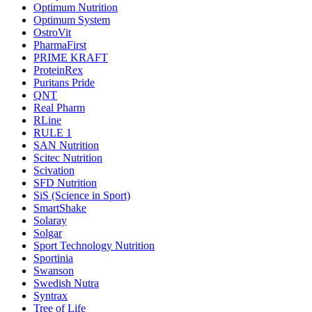
Optimum Nutrition
Optimum System
OstroVit
PharmaFirst
PRIME KRAFT
ProteinRex
Puritans Pride
QNT
Real Pharm
RLine
RULE 1
SAN Nutrition
Scitec Nutrition
Scivation
SFD Nutrition
SiS (Science in Sport)
SmartShake
Solaray
Solgar
Sport Technology Nutrition
Sportinia
Swanson
Swedish Nutra
Syntrax
Tree of Life