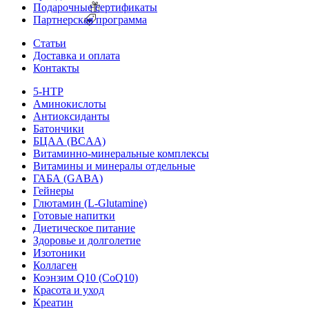
Подарочные сертификаты
Партнерская программа
Статьи
Доставка и оплата
Контакты
5-HTP
Аминокислоты
Антиоксиданты
Батончики
БЦАА (BCAA)
Витаминно-минеральные комплексы
Витамины и минералы отдельные
ГАБА (GABA)
Гейнеры
Глютамин (L-Glutamine)
Готовые напитки
Диетическое питание
Здоровье и долголетие
Изотоники
Коллаген
Коэнзим Q10 (CoQ10)
Красота и уход
Креатин