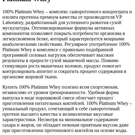
100% Platinum Whey – комплекс сывороточного концентрата и
изолята протеина премиум качества от производителя VP
Laboratory, разработанный для успешного развития сухой
мускулатуры. Оптимизированные формулы активных
компонентов позволяют покрыть потребности организма в
легкоусвояемом белке, который характеризуется мощными
анаболическими свойствами. Регулярное употребление 100%
Platinum Whey в комплексе с правильно подобранной
программой силовых нагрузок обеспечивает высокие
результаты в приросте сухой мышечной массы. Помимо
стимуляции роста мышечных волокон, продукт помогает
контролировать аппетит и сократить процент содержания в
организме жировой ткани.
Купить 100% Platinum Whey полезно всем спортсменам,
независимо от уровня тренированности. Удобная форма
выпуска в виде порошковой смеси облегчает процесс
приготовления питательных коктейлей. 100% Platinum Whey –
уникальный продукт, сочетающий в себе сывороточный
протеин высшего качества и великолепные вкусовые
характеристики. Несмотря на минимальное содержание
сахара и жиров, он обладает нежным приятным вкусом даже
при приготовлении протеинового коктейля на основе воды.