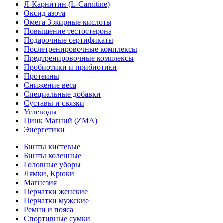
Л-Карнитин (L-Сarnitine)
Оксид азота
Омега 3 жирные кислоты
Повышение тестостерона
Подарочные сертификаты
Послетренировочные комплексы
Предтренировочные комплексы
Пробиотики и прибиотики
Протеины
Снижение веса
Специальные добавки
Суставы и связки
Углеводы
Цинк Магний (ZMA)
Энергетики
Бинты кистевые
Бинты коленные
Головные уборы
Лямки, Крюки
Магнезия
Перчатки женские
Перчатки мужские
Ремни и пояса
Спортивные сумки