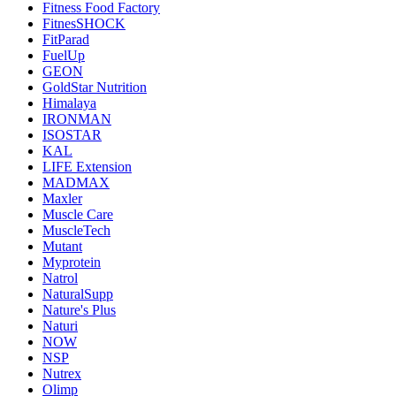
Fitness Food Factory
FitnesSHOCK
FitParad
FuelUp
GEON
GoldStar Nutrition
Himalaya
IRONMAN
ISOSTAR
KAL
LIFE Extension
MADMAX
Maxler
Muscle Care
MuscleTech
Mutant
Myprotein
Natrol
NaturalSupp
Nature's Plus
Naturi
NOW
NSP
Nutrex
Olimp