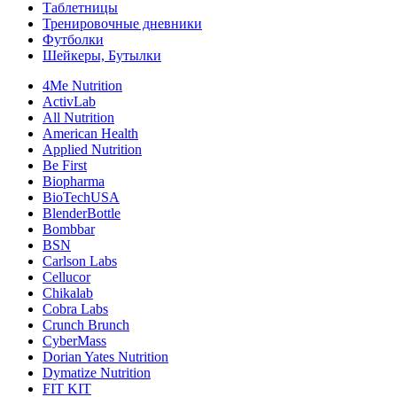
Таблетницы
Тренировочные дневники
Футболки
Шейкеры, Бутылки
4Me Nutrition
ActivLab
All Nutrition
American Health
Applied Nutrition
Be First
Biopharma
BioTechUSA
BlenderBottle
Bombbar
BSN
Carlson Labs
Cellucor
Chikalab
Cobra Labs
Crunch Brunch
CyberMass
Dorian Yates Nutrition
Dymatize Nutrition
FIT KIT