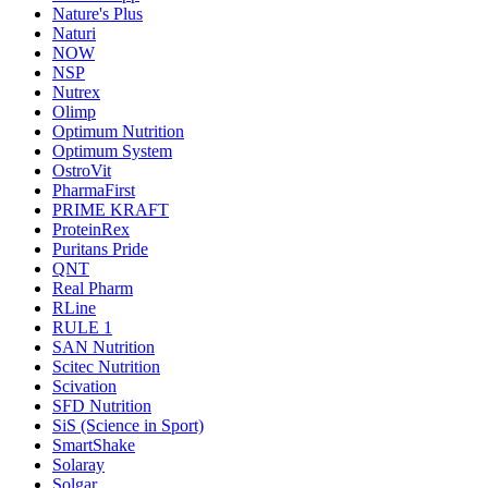
Nature's Plus
Naturi
NOW
NSP
Nutrex
Olimp
Optimum Nutrition
Optimum System
OstroVit
PharmaFirst
PRIME KRAFT
ProteinRex
Puritans Pride
QNT
Real Pharm
RLine
RULE 1
SAN Nutrition
Scitec Nutrition
Scivation
SFD Nutrition
SiS (Science in Sport)
SmartShake
Solaray
Solgar