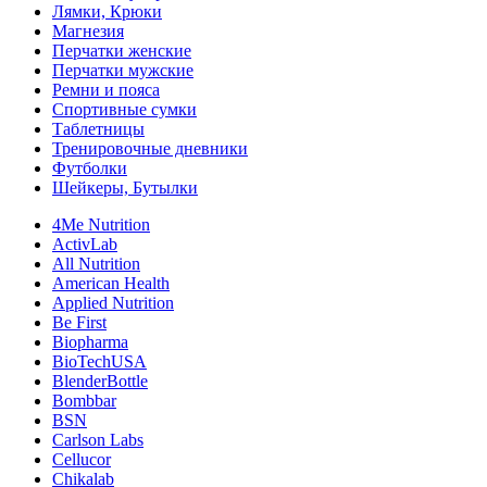
Лямки, Крюки
Магнезия
Перчатки женские
Перчатки мужские
Ремни и пояса
Спортивные сумки
Таблетницы
Тренировочные дневники
Футболки
Шейкеры, Бутылки
4Me Nutrition
ActivLab
All Nutrition
American Health
Applied Nutrition
Be First
Biopharma
BioTechUSA
BlenderBottle
Bombbar
BSN
Carlson Labs
Cellucor
Chikalab