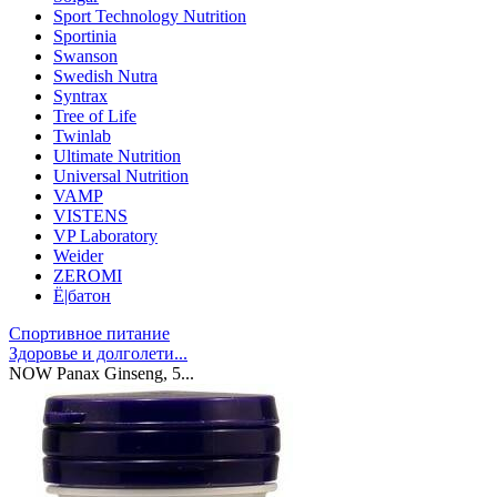
Sport Technology Nutrition
Sportinia
Swanson
Swedish Nutra
Syntrax
Tree of Life
Twinlab
Ultimate Nutrition
Universal Nutrition
VAMP
VISTENS
VP Laboratory
Weider
ZEROMI
Ё|батон
Спортивное питание
Здоровье и долголети...
NOW Panax Ginseng, 5...