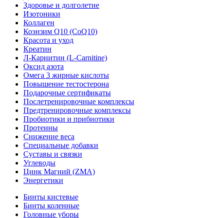
Здоровье и долголетие
Изотоники
Коллаген
Коэнзим Q10 (CoQ10)
Красота и уход
Креатин
Л-Карнитин (L-Сarnitine)
Оксид азота
Омега 3 жирные кислоты
Повышение тестостерона
Подарочные сертификаты
Послетренировочные комплексы
Предтренировочные комплексы
Пробиотики и прибиотики
Протеины
Снижение веса
Специальные добавки
Суставы и связки
Углеводы
Цинк Магний (ZMA)
Энергетики
Бинты кистевые
Бинты коленные
Головные уборы