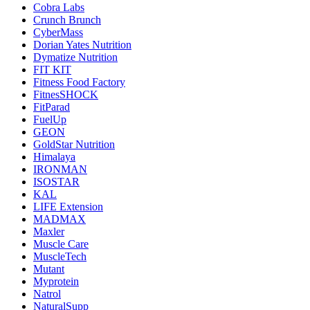
Cobra Labs
Crunch Brunch
CyberMass
Dorian Yates Nutrition
Dymatize Nutrition
FIT KIT
Fitness Food Factory
FitnesSHOCK
FitParad
FuelUp
GEON
GoldStar Nutrition
Himalaya
IRONMAN
ISOSTAR
KAL
LIFE Extension
MADMAX
Maxler
Muscle Care
MuscleTech
Mutant
Myprotein
Natrol
NaturalSupp