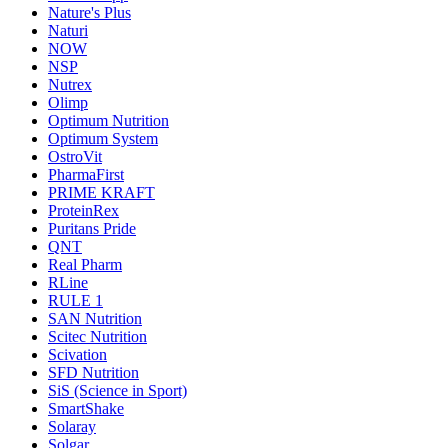
Nature's Plus
Naturi
NOW
NSP
Nutrex
Olimp
Optimum Nutrition
Optimum System
OstroVit
PharmaFirst
PRIME KRAFT
ProteinRex
Puritans Pride
QNT
Real Pharm
RLine
RULE 1
SAN Nutrition
Scitec Nutrition
Scivation
SFD Nutrition
SiS (Science in Sport)
SmartShake
Solaray
Solgar