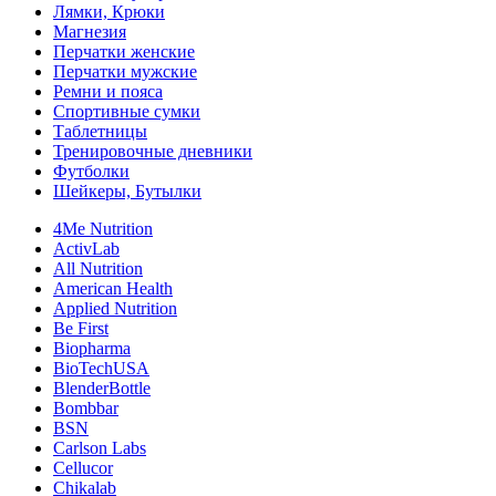
Лямки, Крюки
Магнезия
Перчатки женские
Перчатки мужские
Ремни и пояса
Спортивные сумки
Таблетницы
Тренировочные дневники
Футболки
Шейкеры, Бутылки
4Me Nutrition
ActivLab
All Nutrition
American Health
Applied Nutrition
Be First
Biopharma
BioTechUSA
BlenderBottle
Bombbar
BSN
Carlson Labs
Cellucor
Chikalab