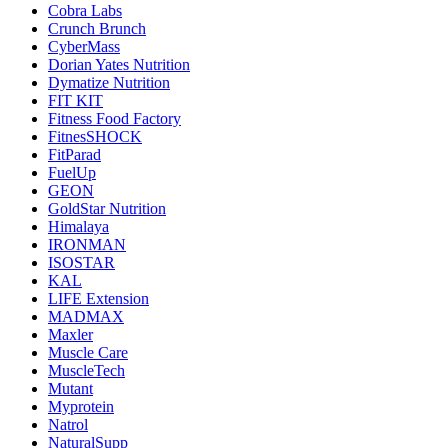
Cobra Labs
Crunch Brunch
CyberMass
Dorian Yates Nutrition
Dymatize Nutrition
FIT KIT
Fitness Food Factory
FitnesSHOCK
FitParad
FuelUp
GEON
GoldStar Nutrition
Himalaya
IRONMAN
ISOSTAR
KAL
LIFE Extension
MADMAX
Maxler
Muscle Care
MuscleTech
Mutant
Myprotein
Natrol
NaturalSupp