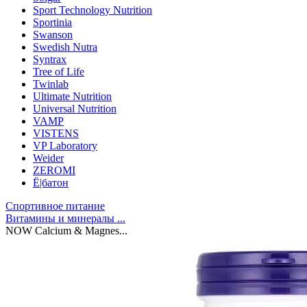
Sport Technology Nutrition
Sportinia
Swanson
Swedish Nutra
Syntrax
Tree of Life
Twinlab
Ultimate Nutrition
Universal Nutrition
VAMP
VISTENS
VP Laboratory
Weider
ZEROMI
Ё|батон
Спортивное питание
Витамины и минералы ...
NOW Calcium & Magnes...