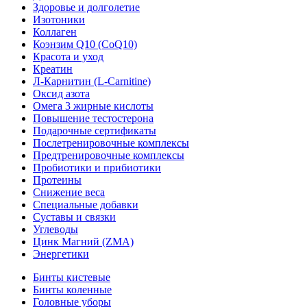
Здоровье и долголетие
Изотоники
Коллаген
Коэнзим Q10 (CoQ10)
Красота и уход
Креатин
Л-Карнитин (L-Сarnitine)
Оксид азота
Омега 3 жирные кислоты
Повышение тестостерона
Подарочные сертификаты
Послетренировочные комплексы
Предтренировочные комплексы
Пробиотики и прибиотики
Протеины
Снижение веса
Специальные добавки
Суставы и связки
Углеводы
Цинк Магний (ZMA)
Энергетики
Бинты кистевые
Бинты коленные
Головные уборы