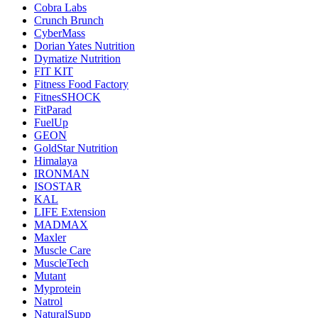
Cobra Labs
Crunch Brunch
CyberMass
Dorian Yates Nutrition
Dymatize Nutrition
FIT KIT
Fitness Food Factory
FitnesSHOCK
FitParad
FuelUp
GEON
GoldStar Nutrition
Himalaya
IRONMAN
ISOSTAR
KAL
LIFE Extension
MADMAX
Maxler
Muscle Care
MuscleTech
Mutant
Myprotein
Natrol
NaturalSupp