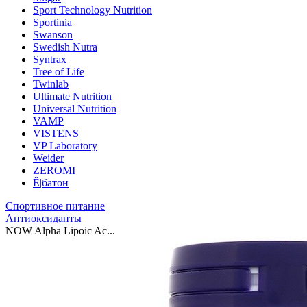
Sport Technology Nutrition
Sportinia
Swanson
Swedish Nutra
Syntrax
Tree of Life
Twinlab
Ultimate Nutrition
Universal Nutrition
VAMP
VISTENS
VP Laboratory
Weider
ZEROMI
Ё|батон
Спортивное питание
Антиоксиданты
NOW Alpha Lipoic Ac...