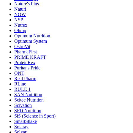
Nature's Plus
Naturi
NOW
NSP
Nutrex
Olimp
Optimum Nutrition
Optimum System
OstroVit
PharmaFirst
PRIME KRAFT
ProteinRex
Puritans Pride
QNT
Real Pharm
RLine
RULE 1
SAN Nutrition
Scitec Nutrition
Scivation
SFD Nutrition
SiS (Science in Sport)
SmartShake
Solaray
Solgar