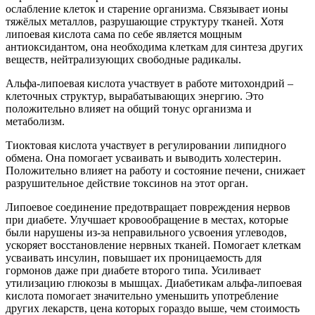
ослабление клеток и старение организма. Связывает ионы
тяжёлых металлов, разрушающие структуру тканей. Хотя
липоевая кислота сама по себе является мощным
антиоксидантом, она необходима клеткам для синтеза других
веществ, нейтрализующих свободные радикалы.
Альфа-липоевая кислота участвует в работе митохондрий –
клеточных структур, вырабатывающих энергию. Это
положительно влияет на общий тонус организма и
метаболизм.
Тиоктовая кислота участвует в регулировании липидного
обмена. Она помогает усваивать и выводить холестерин.
Положительно влияет на работу и состояние печени, снижает
разрушительное действие токсинов на этот орган.
Липоевое соединение предотвращает повреждения нервов
при диабете. Улучшает кровообращение в местах, которые
были нарушены из-за неправильного усвоения углеводов,
ускоряет восстановление нервных тканей. Помогает клеткам
усваивать инсулин, повышает их проницаемость для
гормонов даже при диабете второго типа. Усиливает
утилизацию глюкозы в мышцах. Диабетикам альфа-липоевая
кислота помогает значительно уменьшить употребление
других лекарств, цена которых гораздо выше, чем стоимость