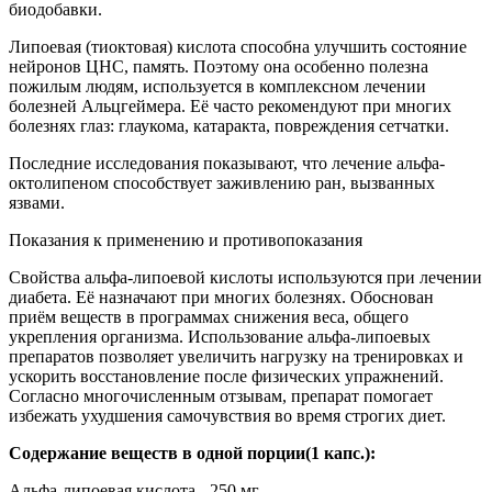
биодобавки.
Липоевая (тиоктовая) кислота способна улучшить состояние
нейронов ЦНС, память. Поэтому она особенно полезна
пожилым людям, используется в комплексном лечении
болезней Альцгеймера. Её часто рекомендуют при многих
болезнях глаз: глаукома, катаракта, повреждения сетчатки.
Последние исследования показывают, что лечение альфа-
октолипеном способствует заживлению ран, вызванных
язвами.
Показания к применению и противопоказания
Свойства альфа-липоевой кислоты используются при лечении
диабета. Её назначают при многих болезнях. Обоснован
приём веществ в программах снижения веса, общего
укрепления организма. Использование альфа-липоевых
препаратов позволяет увеличить нагрузку на тренировках и
ускорить восстановление после физических упражнений.
Согласно многочисленным отзывам, препарат помогает
избежать ухудшения самочувствия во время строгих диет.
Содержание веществ в одной порции(1 капс.):
Альфа-липоевая кислота - 250 мг.