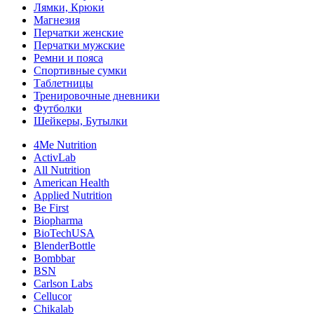
Лямки, Крюки
Магнезия
Перчатки женские
Перчатки мужские
Ремни и пояса
Спортивные сумки
Таблетницы
Тренировочные дневники
Футболки
Шейкеры, Бутылки
4Me Nutrition
ActivLab
All Nutrition
American Health
Applied Nutrition
Be First
Biopharma
BioTechUSA
BlenderBottle
Bombbar
BSN
Carlson Labs
Cellucor
Chikalab