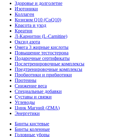
Здоровье и долголетие
Изотоники
Коллаген
Коэнзим Q10 (CoQ10)
Красота и уход
Креатин
Л-Карнитин (L-Сarnitine)
Оксид азота
Омега 3 жирные кислоты
Повышение тестостерона
Подарочные сертификаты
Послетренировочные комплексы
Предтренировочные комплексы
Пробиотики и прибиотики
Протеины
Снижение веса
Специальные добавки
Суставы и связки
Углеводы
Цинк Магний (ZMA)
Энергетики
Бинты кистевые
Бинты коленные
Головные уборы